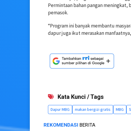
Permintaan bahan pangan meningkat, b
pemasok.
“Program ini banyak membantu masyara
dapur juga ikut merasakan manfaatnya,”
Kata Kunci / Tags
Dapur MBG
makan bergizi gratis
MBG
S
REKOMENDASI
BERITA