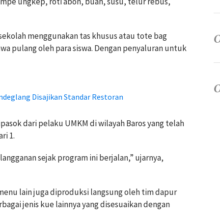
mpe ungkep, roti abon, buah, susu, telur rebus,
 sekolah menggunakan tas khusus atau tote bag
wa pulang oleh para siswa. Dengan penyaluran untuk
andeglang Disajikan Standar Restoran
dipasok dari pelaku UMKM di wilayah Baros yang telah
ri 1.
angganan sejak program ini berjalan,” ujarnya,
menu lain juga diproduksi langsung oleh tim dapur
rbagai jenis kue lainnya yang disesuaikan dengan