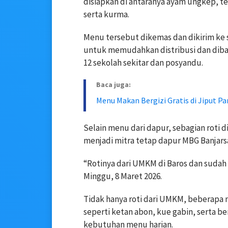
disiapkan di antaranya ayam ungkep, te
serta kurma.
Menu tersebut dikemas dan dikirim ke
untuk memudahkan distribusi dan diba
12 sekolah sekitar dan posyandu.
Baca juga:
Menu Makan Bergizi Gratis di Jiput P
Selain menu dari dapur, sebagian roti 
menjadi mitra tetap dapur MBG Banjarsa
“Rotinya dari UMKM di Baros dan sudah l
Minggu, 8 Maret 2026.
Tidak hanya roti dari UMKM, beberapa 
seperti ketan abon, kue gabin, serta be
kebutuhan menu harian.