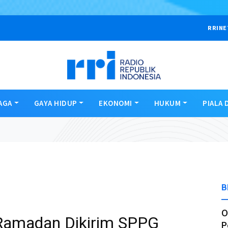
RRINE
AGA
GAYA HIDUP
EKONOMI
HUKUM
PIALA 
B
O
Ramadan Dikirim SPPG
P