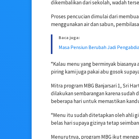
dikembalikan dari sekolah, wadah terse
Proses pencucian dimulai dari membuan
menggunakan air dan sabun, pembilasa
Baca juga:
Masa Pensiun Berubah Jadi Pengabdi
“Kalau menu yang berminyak biasanya ag
piring kami juga pakai abu gosok supay
Mitra program MBG Banjarsari 1, Sri H
dilakukan sembarangan karena sudah dia
beberapa hari untuk memastikan kandun
“Menu itu sudah ditetapkan oleh ahli g
belas hari supaya gizinya tetap seimban
Menurutnya, program MBG ikut mengge