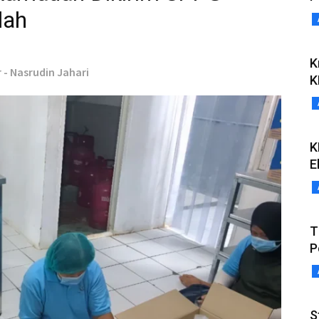
lah
K
 - Nasrudin Jahari
K
K
E
T
P
S