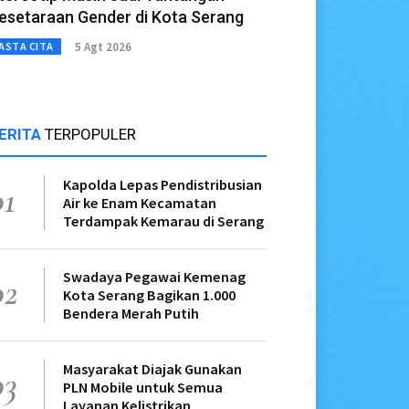
esetaraan Gender di Kota Serang
5 Agt 2026
ASTA CITA
ERITA
TERPOPULER
Kapolda Lepas Pendistribusian
01
Air ke Enam Kecamatan
Terdampak Kemarau di Serang
Swadaya Pegawai Kemenag
02
Kota Serang Bagikan 1.000
Bendera Merah Putih
Masyarakat Diajak Gunakan
03
PLN Mobile untuk Semua
Layanan Kelistrikan