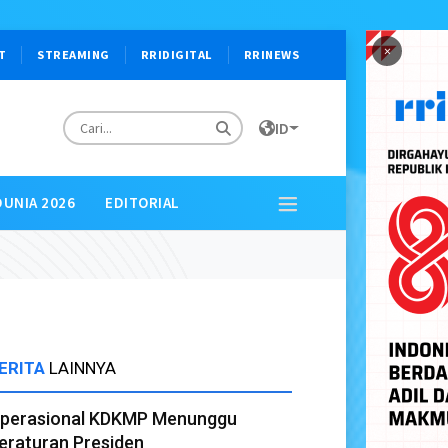
×
T
STREAMING
RRIDIGITAL
RRINEWS
ID
DUNIA 2026
EDITORIAL
ERITA
LAINNYA
perasional KDKMP Menunggu
eraturan Presiden