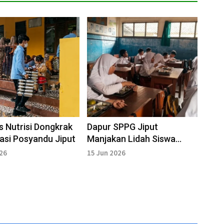
s Nutrisi Dongkrak
Dapur SPPG Jiput
pasi Posyandu Jiput
Manjakan Lidah Siswa
Pandeglang
026
15 Jun 2026