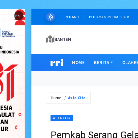
×
REDAKSI
PEDOMAN MEDIA SIBER
BANTEN
HOME
BERITA
OLAHR
Home
Asta Cita
ASTA CITA
Pemkab Serang Gela