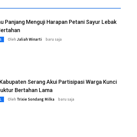
u Panjang Menguji Harapan Petani Sayur Lebak
Bertahan
Oleh
Jaliah Winarti
baru saja
S
abupaten Serang Akui Partisipasi Warga Kunci
ruktur Bertahan Lama
Oleh
Trixie Sondang Milka
baru saja
L