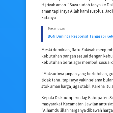
Hijriyah aman. ”Saya sudah tanya ke D
aman tapi Insya Allah kami surplus. Ja
katanya.
Baca juga:
BGN Diminta Responsif Tanggapi Ke
Meski demikian, Ratu Zakiyah mengim
kebutuhan pangan sesuai dengan kebutu
kebutuhan beras agar membeli sesuai d
”Maksudnya jangan yang berlebihan, gu
tidak tahu, tapi saya yakin selama bula
stok aman harga juga stabil. Karena itu 
Kepala Diskoumperindag Kabupaten S
masyarakat Kecamatan Jawilan antusias
”Alhamdulillah harganya dibawah harga