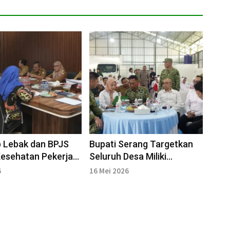
 Lebak dan BPJS
Bupati Serang Targetkan
esehatan Pekerja
Seluruh Desa Miliki
MBG
Koperasi Merah Putih
6
16 Mei 2026