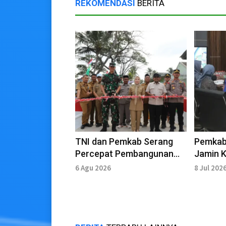
REKOMENDASI
BERITA
TNI dan Pemkab Serang
Pemkab
Percepat Pembangunan
Jamin K
Infrastruktur Desa
Dapur 
6 Agu 2026
8 Jul 202