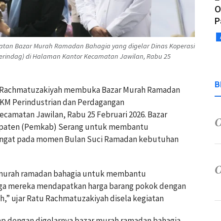
O
P
iatan Bazar Murah Ramadan Bahagia yang digelar Dinas Koperasi
rindag) di Halaman Kantor Kecamatan Jawilan, Rabu 25
B
atu Rachmatuzakiyah membuka Bazar Murah Ramadan
MKM Perindustrian dan Perdagangan
camatan Jawilan, Rabu 25 Februari 2026. Bazar
upaten (Pemkab) Serang untuk membantu
ingat pada momen Bulan Suci Ramadan kebutuhan
r murah ramadan bahagia untuk membantu
gga mereka mendapatkan harga barang pokok dengan
ah,” ujar Ratu Rachmatuzakiyah disela kegiatan
ap dengan digelarnya bazar murah ramadan bahagia