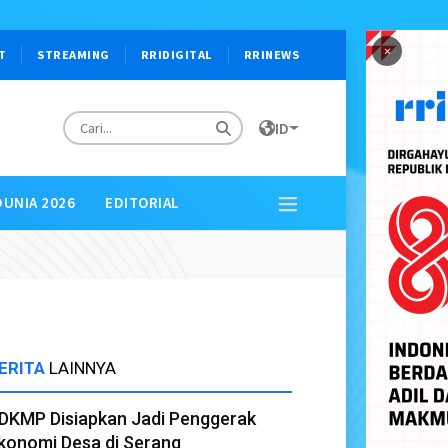
×
T
STREAMING
RRIDIGITAL
RRINEWS
ID
DUNIA 2026
EDITORIAL
ERITA
LAINNYA
DKMP Disiapkan Jadi Penggerak
konomi Desa di Serang