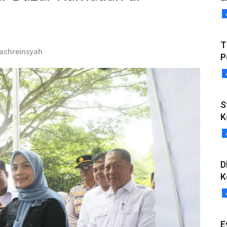
T
Fachreinsyah
P
S
K
D
K
E