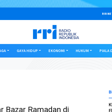
RRINE
AGA
GAYA HIDUP
EKONOMI
HUKUM
PIALA 
B
K
r Bazar Ramadan di
E