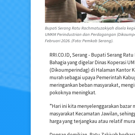
Bupati Serang Ratu Rachmatuzakiyah disela keg
UMKM Perindustrian dan Perdagangan (Dikoumpe
Februari 2026. (Foto: Pemkab Serang).
RRI.CO.ID, Serang - Bupati Serang R
Bahagia yang digelar Dinas Koperasi U
(Dikoumperindag) di Halaman Kantor Ke
murah sebagai upaya Pemerintah Kab
meringankan beban masyarakat, meng
pokoknya meningkat.
”Hari ini kita menyelenggarakan baza
masyarakat Kecamatan Jawilan, sehin
harga yang terjangkau atau relatif mur
Dengan demikian, Ratu Zakiyah berhar