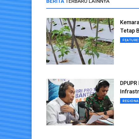
BERITA
TERBARU LAINNYA
Kemara
Tetap 
FEATURE
DPUPR K
Infrast
REGIONA