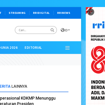
×
T
STREAMING
RRIDIGITAL
RRINEWS
ID
DUNIA 2026
EDITORIAL
ERITA
LAINNYA
perasional KDKMP Menunggu
eraturan Presiden