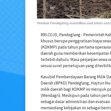
Pemkab Pandeglang insentifkan aset lahan untu
RRI.CO.ID, Pandeglang - Pemerintah K
khusus berupa penggratisan biaya sewa
(KDKMP) pada tahun pertama operasiona
daerah guna memberikan kesempatan b
terlebih dahulu. Masa perjanjian sewa 
sesuai surat persetujuan yang diterbit
Kasubid Pemberdayaan Barang Milik D
Daerah (BPKD) Pandeglang, Haytun Nu
milik daerah bagi KDKMP ini merujuk pa
(Mendagri). Meskipun pada tahun pertama
sebagai dasar administrasi dan evalua
memandang kebijakan ini sebagai bent