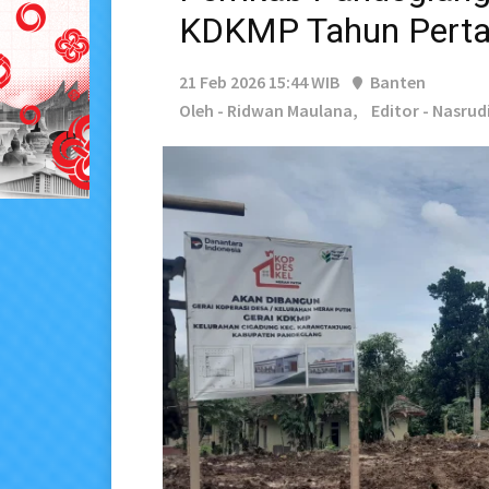
KDKMP Tahun Pert
21 Feb 2026 15:44 WIB
Banten
Oleh - Ridwan Maulana,
Editor - Nasrud