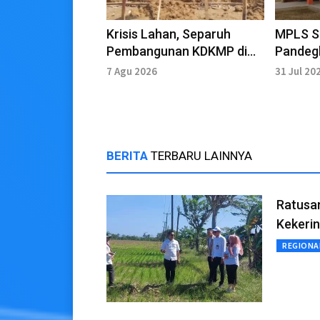
Krisis Lahan, Separuh
MPLS S
Pembangunan KDKMP di
Pandegl
Pandeglang Terhambat
Akhir A
7 Agu 2026
31 Jul 20
BERITA
TERBARU LAINNYA
Ratusa
Kekeri
REGIONA