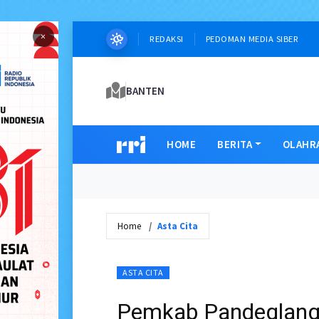
×
REDAKSI
PEDOMAN MEDIA SIBER
BANTEN
HOME
BERITA
OLAHR
Home
Asta Cita
ASTA CITA
Pemkab Pandeglang