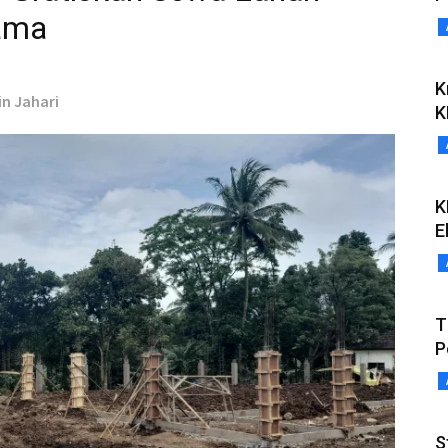
ama
K
in Jahari
K
K
E
T
P
S