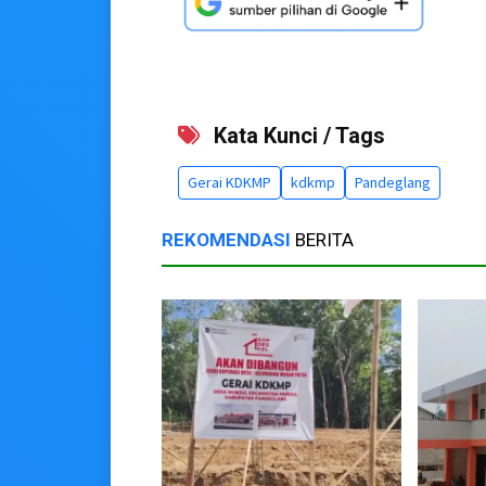
Kata Kunci / Tags
Gerai KDKMP
kdkmp
Pandeglang
REKOMENDASI
BERITA