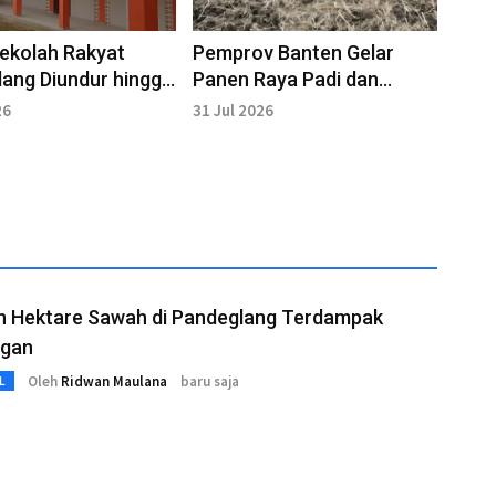
ekolah Rakyat
Pemprov Banten Gelar
ang Diundur hingga
Panen Raya Padi dan
gustus
Tanam Jagung Hibrida di
26
31 Jul 2026
Carita
n Hektare Sawah di Pandeglang Terdampak
ngan
Oleh
Ridwan Maulana
baru saja
L