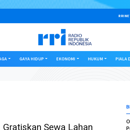
RRINE
AGA
GAYA HIDUP
EKONOMI
HUKUM
PIALA 
B
O
 Gratiskan Sewa Lahan
P