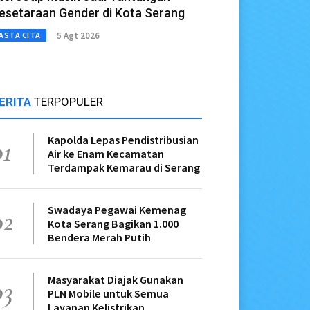
esetaraan Gender di Kota Serang
5 Agt 2026
ASTA CITA
ERITA
TERPOPULER
Kapolda Lepas Pendistribusian
01
Air ke Enam Kecamatan
Terdampak Kemarau di Serang
Swadaya Pegawai Kemenag
02
Kota Serang Bagikan 1.000
Bendera Merah Putih
Masyarakat Diajak Gunakan
03
PLN Mobile untuk Semua
Layanan Kelistrikan