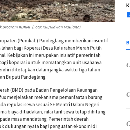
K
k program KDKMP (Foto: RRI/Ridwan Maulana)
abupaten (Pemkab) Pandeglang memberikan insentif
B
 lahan bagi Koperasi Desa Kelurahan Merah Putih
l. Kebijakan ini merupakan inisiatif pemerintah
agi koperasi untuk mematangkan unit usahanya
sendiri ditetapkan dalam jangka waktu tiga tahun
kan Bupati Pandeglang.
aerah (BMD) pada Badan Pengelolaan Keuangan
fus menjelaskan mekanisme pemanfaatan barang
da regulasi sewa sesuai SE Mentri Dalam Negeri
 biaya ditiadakan, nilai tarif sewa tetap dihitung
si pada masa mendatang. Pemerintah daerah
uk dukungan nyata bagi penguatan ekonomi di