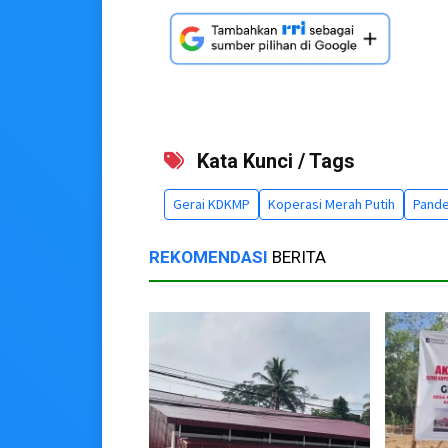
Kata Kunci / Tags
Gerai KDKMP
Koperasi Merah Putih
Pande
REKOMENDASI
BERITA