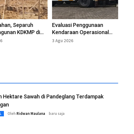
Lahan, Separuh
Evaluasi Penggunaan
gunan KDKMP di
Kendaraan Operasional
lang Terhambat
KDKMP di Kabupaten
26
3 Agu 2026
Pandeglang
n Hektare Sawah di Pandeglang Terdampak
ngan
Oleh
Ridwan Maulana
baru saja
L