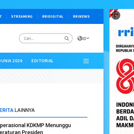
×
T
STREAMING
RRIDIGITAL
RRINEWS
ID
DUNIA 2026
EDITORIAL
ERITA
LAINNYA
perasional KDKMP Menunggu
eraturan Presiden