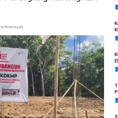
K
 Fachreinsyah
K
K
E
T
P
S