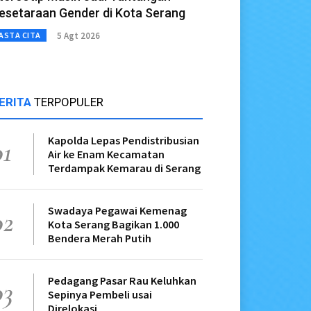
esetaraan Gender di Kota Serang
5 Agt 2026
ASTA CITA
ERITA
TERPOPULER
Kapolda Lepas Pendistribusian
01
Air ke Enam Kecamatan
Terdampak Kemarau di Serang
Swadaya Pegawai Kemenag
02
Kota Serang Bagikan 1.000
Bendera Merah Putih
Pedagang Pasar Rau Keluhkan
03
Sepinya Pembeli usai
Direlokasi