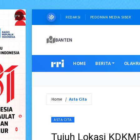
×
REDAKSI
PEDOMAN MEDIA SIBER
BANTEN
HOME
BERITA
OLAHR
Home
Asta Cita
ASTA CITA
Tujuh Lokasi KDKMP