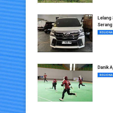
Lelang
Serang 
REGIONA
Danik A
REGIONA