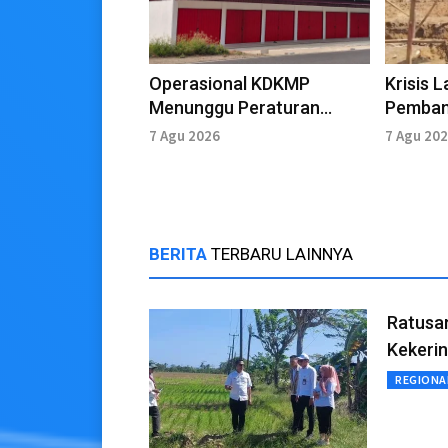
Operasional KDKMP
Krisis 
Menunggu Peraturan
Pemban
Presiden
Pandeg
7 Agu 2026
7 Agu 20
BERITA
TERBARU LAINNYA
Ratusa
Kekeri
REGIONA