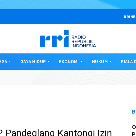
RRINE
AGA
GAYA HIDUP
EKONOMI
HUKUM
PIALA 
B
O
 Pandeglang Kantongi Izin
P