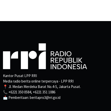
Kantor Pusat LPP RRI
Media radio berita online terpercaya - LPP RRI
📍 Jl. Medan Merdeka Barat No.4-5, Jakarta Pusat.
📞 +6221 350 0584, +6221 351 1086
📩 Pemberitaan: beritapro3@rri.go.id