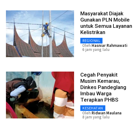
Masyarakat Diajak
Gunakan PLN Mobile
untuk Semua Layanan
Kelistrikan
REGIONAL
Oleh
Hasniar Rahmawati
6 jam yang lalu
Cegah Penyakit
Musim Kemarau,
Dinkes Pandeglang
Imbau Warga
Terapkan PHBS
KESEHATAN
Oleh
Ridwan Maulana
8 jam yang lalu