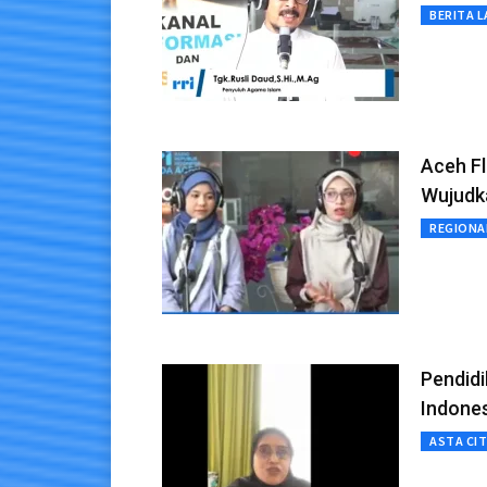
BERITA L
Aceh F
Wujudka
REGIONA
Pendidi
Indone
ASTA CI