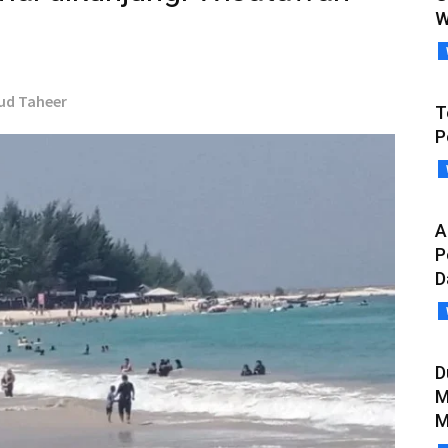
W
fud Taheer
T
P
A
P
D
D
M
M