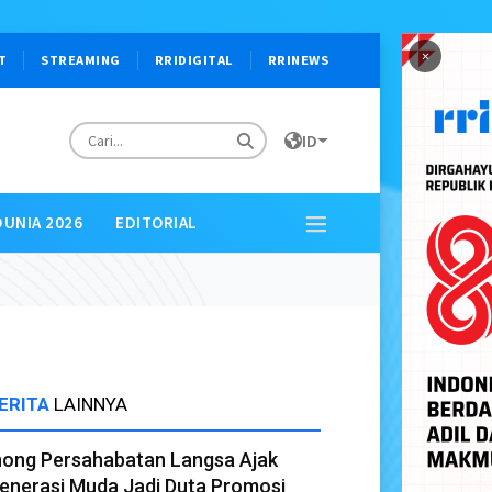
×
T
STREAMING
RRIDIGITAL
RRINEWS
ID
DUNIA 2026
EDITORIAL
ERITA
LAINNYA
nong Persahabatan Langsa Ajak
enerasi Muda Jadi Duta Promosi