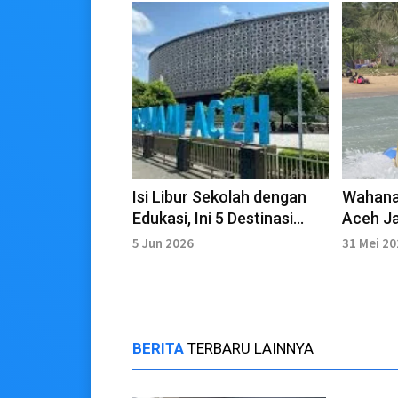
Isi Libur Sekolah dengan
Wahana
Edukasi, Ini 5 Destinasi
Aceh Ja
Favorit di Banda Aceh
Wisata
5 Jun 2026
31 Mei 2
BERITA
TERBARU LAINNYA