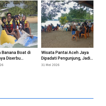
 Banana Boat di
Wisata Pantai Aceh Jaya
ya Diserbu
Dipadati Pengunjung, Jadi
wan
Favorit Liburan Keluarga
026
31 Mei 2026