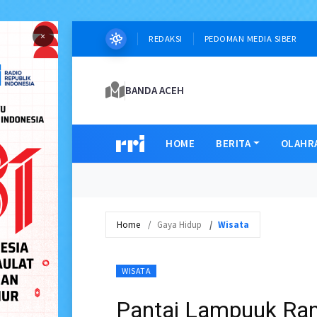
×
REDAKSI
PEDOMAN MEDIA SIBER
BANDA ACEH
HOME
BERITA
OLAHR
Home
Gaya Hidup
Wisata
WISATA
Pantai Lampuuk Ram