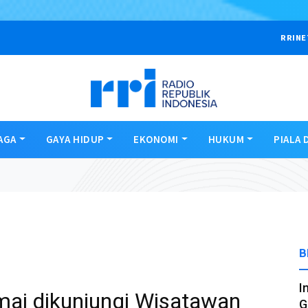
RRINE
AGA
GAYA HIDUP
EKONOMI
HUKUM
PIALA 
B
I
ai dikunjungi Wisatawan
G