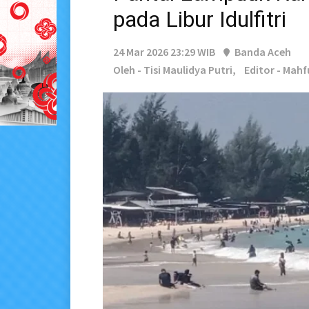
pada Libur Idulfitri
24 Mar 2026 23:29 WIB
Banda Aceh
Oleh - Tisi Maulidya Putri,
Editor - Mah