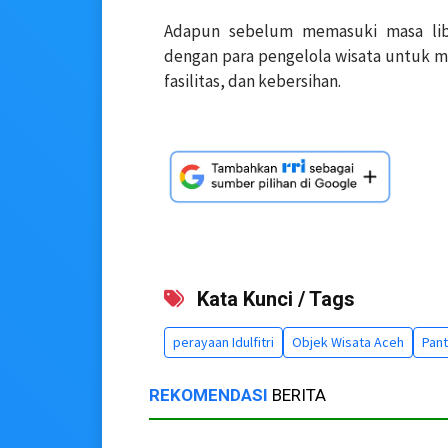
Adapun sebelum memasuki masa libu
dengan para pengelola wisata untuk 
fasilitas, dan kebersihan.
Kata Kunci / Tags
perayaan Idulfitri
Objek Wisata Aceh
Pan
REKOMENDASI
BERITA