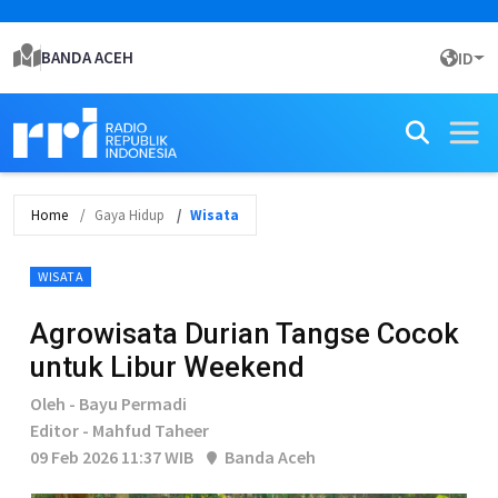
BANDA ACEH
ID
Home
Gaya Hidup
Wisata
WISATA
Agrowisata Durian Tangse Cocok
untuk Libur Weekend
Oleh - Bayu Permadi
Editor - Mahfud Taheer
09 Feb 2026 11:37 WIB
Banda Aceh