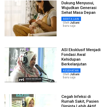
Dukung Menyusui,
Wujudkan Generasi
Sehat Masa Depan
BERITA LAIN
Oleh
Juliani
baru saja
ASI Eksklusif Menjadi
Fondasi Awal
Kehidupan
Berkelanjutan
KESEHATAN
Oleh
Juliani
baru saja
Cegah Infeksi di
Rumah Sakit, Pasien
Diminta Lebih Aktif