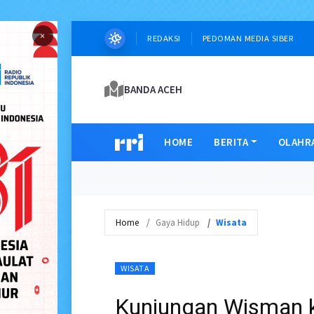
×
REDAKSI
PEDOMAN MEDIA SIBER
BANDA ACEH
HOME
BERITA
OLAHR
Home
Gaya Hidup
Wisata
WISATA
Kunjungan Wisman 