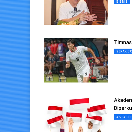
BISNIS
Timnas 
SEPAK B
Akademi
Diperku
ASTA CI