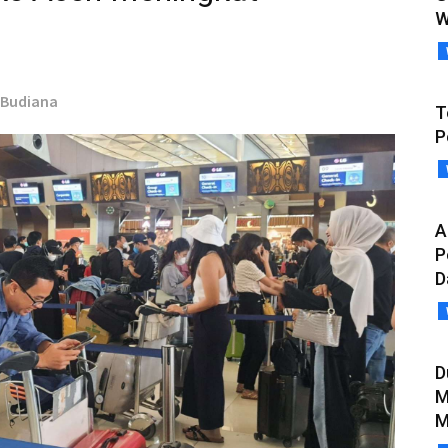
W
r Budiana
T
P
A
P
D
D
M
M