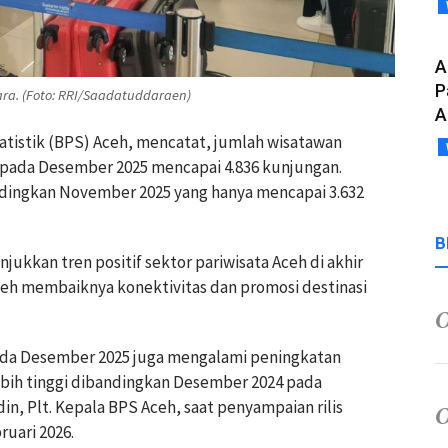
A
P
ara. (Foto: RRI/Saadatuddaraen)
A
atistik (BPS) Aceh, mencatat, jumlah wisatawan
pada Desember 2025 mencapai 4.836 kunjungan.
ndingkan November 2025 yang hanya mencapai 3.632
B
kkan tren positif sektor pariwisata Aceh di akhir
oleh membaiknya konektivitas dan promosi destinasi
ada Desember 2025 juga mengalami peningkatan
lebih tinggi dibandingkan Desember 2024 pada
in, Plt. Kepala BPS Aceh, saat penyampaian rilis
ruari 2026.