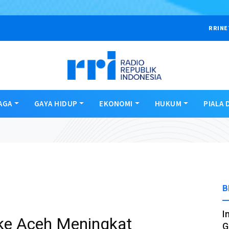
RRINE
AGA
GAYA HIDUP
EKONOMI
HUKUM
PIALA 
B
I
ke Aceh Meningkat
G