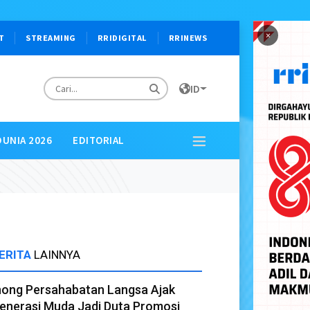
×
T
STREAMING
RRIDIGITAL
RRINEWS
ID
DUNIA 2026
EDITORIAL
ERITA
LAINNYA
nong Persahabatan Langsa Ajak
enerasi Muda Jadi Duta Promosi