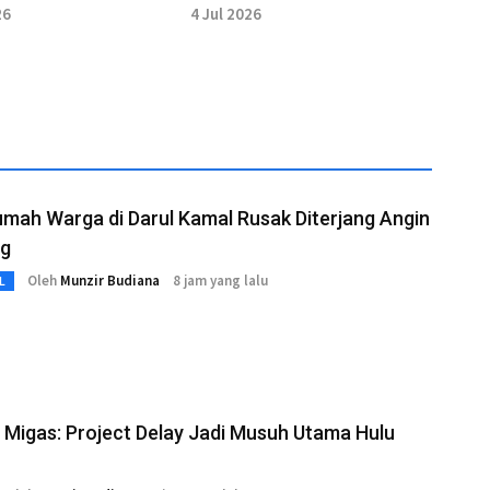
Aceh Barat Daya
Pengunjung Belajar
26
4 Jul 2026
Mitigasi Bencana
mah Warga di Darul Kamal Rusak Diterjang Angin
g
Oleh
Munzir Budiana
8 jam yang lalu
L
i Migas: Project Delay Jadi Musuh Utama Hulu