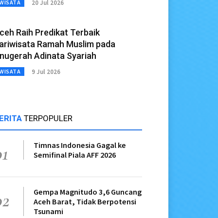
20 Jul 2026
WISATA
ceh Raih Predikat Terbaik
ariwisata Ramah Muslim pada
nugerah Adinata Syariah
9 Jul 2026
WISATA
ERITA
TERPOPULER
Timnas Indonesia Gagal ke
01
Semifinal Piala AFF 2026
Gempa Magnitudo 3,6 Guncang
02
Aceh Barat, Tidak Berpotensi
Tsunami