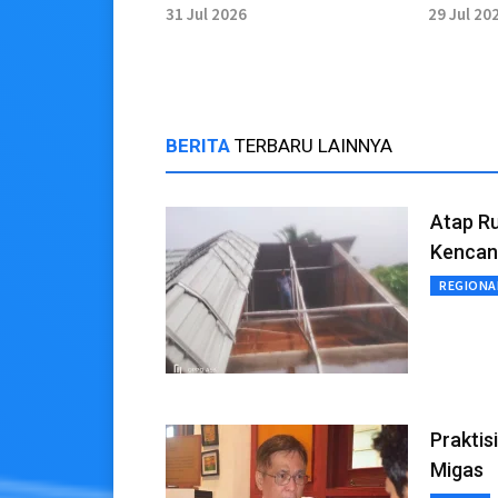
Muda Jadi Duta Promosi
Wisata 
31 Jul 2026
29 Jul 20
Wisata Aceh
BERITA
TERBARU LAINNYA
Atap Ru
Kencan
REGIONA
Praktis
Migas