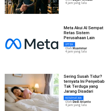
4 jam yang lalu
Meta Akui AI Sempat
Retas Sistem
Perusahaan Lain
IPTEK
Oleh
Muammar
4 jam yang lalu
Sering Susah Tidur?
ternyata Ini Penyebab
Tak Terduga yang
Jarang Disadari
KESEHATAN
Oleh
Dedi Arianto
4 jam yang lalu