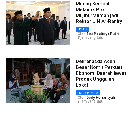
Menag Kembali
Melantik Prof.
Mujiburrahman jadi
Rektor UIN Ar-Raniry
IPTEK
Oleh
Tisi Maulidya Putri
7 jam yang lalu
Dekranasda Aceh
Besar Komit Perkuat
Ekonomi Daerah lewat
Produk Unggulan
Lokal
INFO PEMDA
Oleh
Dedy Heriansyah
7 jam yang lalu