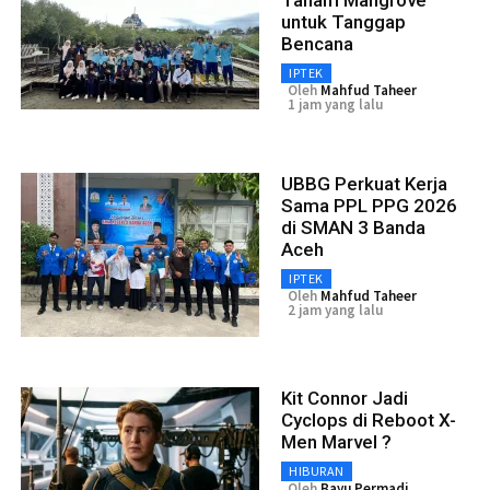
untuk Tanggap
Bencana
IPTEK
Oleh
Mahfud Taheer
1 jam yang lalu
UBBG Perkuat Kerja
Sama PPL PPG 2026
di SMAN 3 Banda
Aceh
IPTEK
Oleh
Mahfud Taheer
2 jam yang lalu
Kit Connor Jadi
Cyclops di Reboot X-
Men Marvel ?
HIBURAN
Oleh
Bayu Permadi