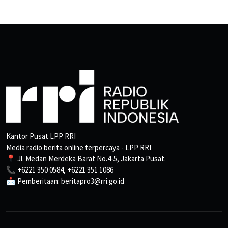
Kantor Pusat LPP RRI
Media radio berita online terpercaya - LPP RRI
📍 Jl. Medan Merdeka Barat No.4-5, Jakarta Pusat.
📞 +6221 350 0584, +6221 351 1086
📩 Pemberitaan: beritapro3@rri.go.id