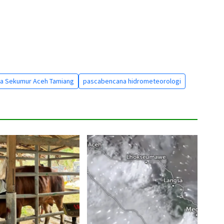
a Sekumur Aceh Tamiang
pascabencana hidrometeorologi