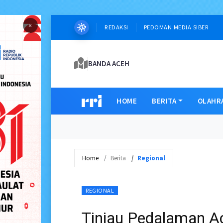
×
REDAKSI
PEDOMAN MEDIA SIBER
BANDA ACEH
HOME
BERITA
OLAHR
Home
Berita
Regional
REGIONAL
Tinjau Pedalaman 