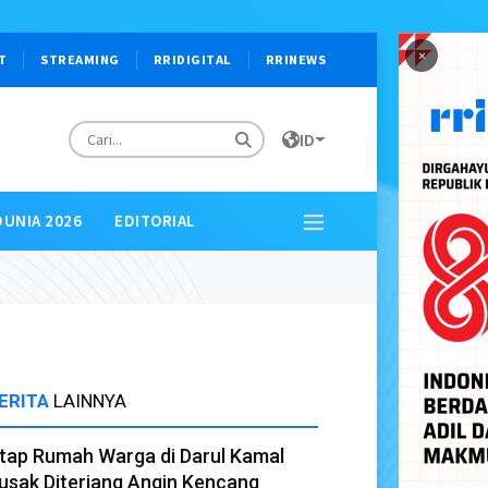
×
T
STREAMING
RRIDIGITAL
RRINEWS
ID
DUNIA 2026
EDITORIAL
ERITA
LAINNYA
tap Rumah Warga di Darul Kamal
usak Diterjang Angin Kencang