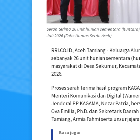
Serah terima 26 unit hunian sementara (huntara
Juli 2026 (Foto: Humas Setda Aceh)
RRI.CO.ID, Aceh Tamiang - Keluarga Al
sebanyak 26 unit hunian sementara (hun
masyarakat di Desa Sekumur, Kecamata
2026.
Proses serah terima hasil program KAGA
Menteri Komunikasi dan Digital (Wamen
Jenderal PP KAGAMA, Nezar Patria, bers
Ova Emilia, Ph.D. dan Sekretaris Daerah
Tamiang, Armia Fahmi serta unsur jaja
Baca juga: