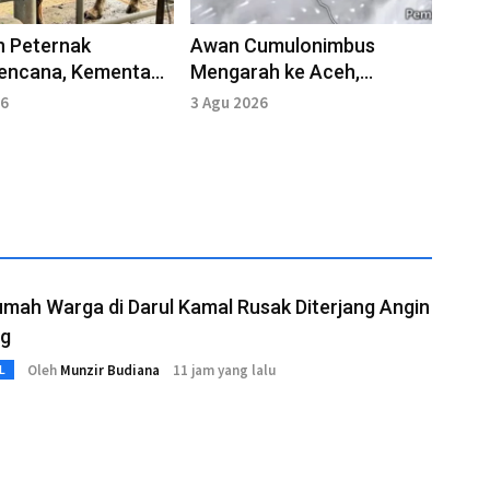
n Peternak
Awan Cumulonimbus
encana, Kementan
Mengarah ke Aceh,
n Bantuan Pakan 33
Waspada Hujan dan Angin
26
3 Agu 2026
n
Kencang
mah Warga di Darul Kamal Rusak Diterjang Angin
g
Oleh
Munzir Budiana
11 jam yang lalu
L