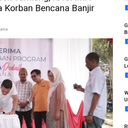
a Korban Bencana Banjir
G
iana
B
G
L
W
U
R