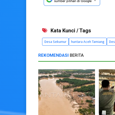
Kata Kunci / Tags
Desa Sekumur
huntara Aceh Tamiang
Des
REKOMENDASI
BERITA