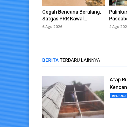
Cegah Bencana Berulang,
Pulihka
Satgas PRR Kawal
Pascab
Normalisasi Sungai
Salurka
6 Agu 2026
4 Agu 20
Tamiang
Ribu To
BERITA
TERBARU LAINNYA
Atap Ru
Kencan
REGIONA