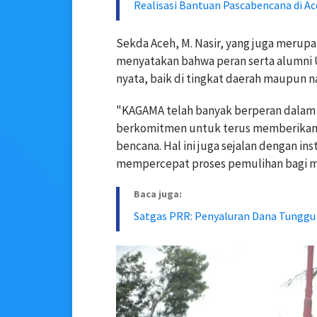
Realisasi Bantuan Pascabencana di Ac
Sekda Aceh, M. Nasir, yang juga meru
menyatakan bahwa peran serta alumni
nyata, baik di tingkat daerah maupun na
"KAGAMA telah banyak berperan dalam 
berkomitmen untuk terus memberikan
bencana. Hal ini juga sejalan dengan in
mempercepat proses pemulihan bagi mas
Baca juga:
Satgas PRR: Penyaluran Dana Tunggu 