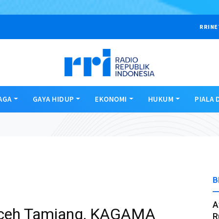
RRINE
AGA
GAYA HIDUP
EKONOMI
HUKUM
PIALA 
B
A
Aceh Tamiang, KAGAMA
R