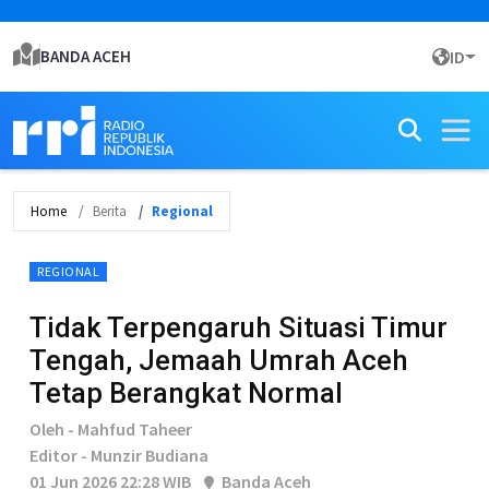
BANDA ACEH
ID
Home
Berita
Regional
REGIONAL
Tidak Terpengaruh Situasi Timur
Tengah, Jemaah Umrah Aceh
Tetap Berangkat Normal
Oleh - Mahfud Taheer
Editor - Munzir Budiana
01 Jun 2026 22:28 WIB
Banda Aceh