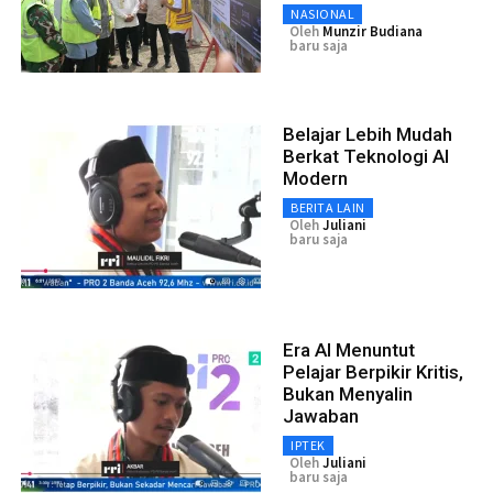
NASIONAL
Oleh
Munzir Budiana
baru saja
Belajar Lebih Mudah
Berkat Teknologi AI
Modern
BERITA LAIN
Oleh
Juliani
baru saja
Era AI Menuntut
Pelajar Berpikir Kritis,
Bukan Menyalin
Jawaban
IPTEK
Oleh
Juliani
baru saja