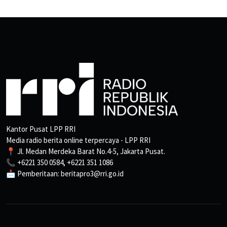
Kantor Pusat LPP RRI
Media radio berita online terpercaya - LPP RRI
📍 Jl. Medan Merdeka Barat No.4-5, Jakarta Pusat.
📞 +6221 350 0584, +6221 351 1086
📩 Pemberitaan: beritapro3@rri.go.id