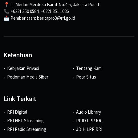
📍 Jl. Medan Merdeka Barat No.4-5, Jakarta Pusat.
📞 +6221 350 0584, +6221 351 1086
📩 Pemberitaan: beritapro3@rri.go.id
Ketentuan
Kebijakan Privasi
Tentang Kami
Pedoman Media Siber
Peta Situs
Link Terkait
RRI Digital
Audio Library
RRI NET Streaming
PPID LPP RRI
RRI Radio Streaming
JDIH LPP RRI