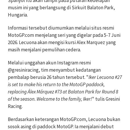
Spanyol itu akan tampil pada putaran kedelapan
musim ini yang berlangsung di Sirkuit Balaton Park,
Hungaria.
Informasi tersebut diumumkan melalui situs resmi
MotoGP.com menjelang seri yang digelar pada 5-7 Juni
2026. Lecuona akan mengisi kursi Alex Marquez yang
masih menjalani pemulihan cedera.
Melalui unggahan akun Instagram resmi
@gresiniracing, tim menyambut kedatangan
pembalap berusia 26 tahun tersebut. "
Iker Lecuona #27
is set to make his return to the MotoGP paddock,
replacing Álex Márquez #73 at Balaton Park for Round 8
of the season. Welcome to the family, Iker!
" tulis Gresini
Racing.
Berdasarkan keterangan MotoGP.com, Lecuona bukan
sosok asing di paddock MotoGP. Ia menjalani debut