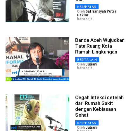
KESEHATAN
Oleh
Safriansyah Putra
Hakim
baru saja
Banda Aceh Wujudkan
Tata Ruang Kota
Ramah Lingkungan
BERITA LAIN
Oleh
Juliani
baru saja
Cegah Infeksi setelah
dari Rumah Sakit
dengan Kebiasaan
Sehat
KESEHATAN
Oleh
Juliani