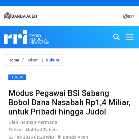
BANDA ACEH
ID
Home
Hukum
Hukum
HUKUM
Modus Pegawai BSI Sabang
Bobol Dana Nasabah Rp1,4 Miliar,
untuk Pribadi hingga Judol
Oleh - Munzir Permana
Editor - Mahfud Taheer
21 Feb 2026 01:20 WIB
Banda Aceh