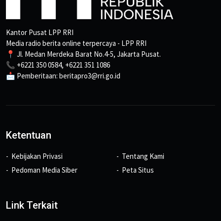
Kantor Pusat LPP RRI
Media radio berita online terpercaya - LPP RRI
📍 Jl. Medan Merdeka Barat No.4-5, Jakarta Pusat.
📞 +6221 350 0584, +6221 351 1086
📩 Pemberitaan: beritapro3@rri.go.id
Ketentuan
Kebijakan Privasi
Tentang Kami
Pedoman Media Siber
Peta Situs
Link Terkait