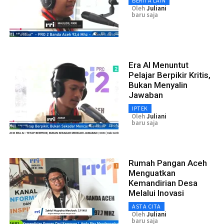
BERITA LAIN
Oleh
Juliani
baru saja
Era AI Menuntut
Pelajar Berpikir Kritis,
Bukan Menyalin
Jawaban
IPTEK
Oleh
Juliani
baru saja
Rumah Pangan Aceh
Menguatkan
Kemandirian Desa
Melalui Inovasi
ASTA CITA
Oleh
Juliani
baru saja