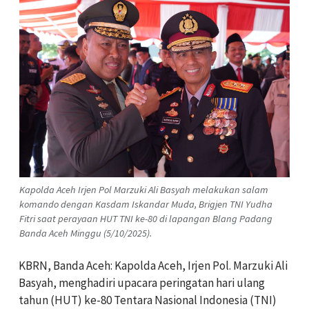
Kapolda Aceh Irjen Pol Marzuki Ali Basyah melakukan salam
komando dengan Kasdam Iskandar Muda, Brigjen TNI Yudha
Fitri saat perayaan HUT TNI ke-80 di lapangan Blang Padang
Banda Aceh Minggu (5/10/2025).
KBRN, Banda Aceh: Kapolda Aceh, Irjen Pol. Marzuki Ali
Basyah, menghadiri upacara peringatan hari ulang
tahun (HUT) ke-80 Tentara Nasional Indonesia (TNI)