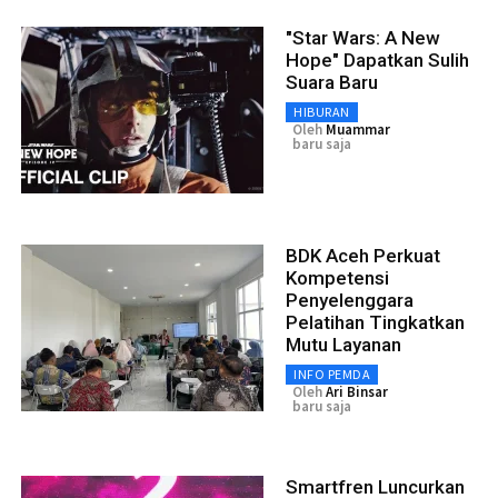
"Star Wars: A New
Hope" Dapatkan Sulih
Suara Baru
HIBURAN
Oleh
Muammar
baru saja
BDK Aceh Perkuat
Kompetensi
Penyelenggara
Pelatihan Tingkatkan
Mutu Layanan
INFO PEMDA
Oleh
Ari Binsar
baru saja
Smartfren Luncurkan