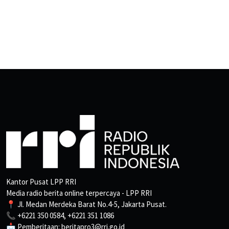
Kantor Pusat LPP RRI
Media radio berita online terpercaya - LPP RRI
📍 Jl. Medan Merdeka Barat No.4-5, Jakarta Pusat.
📞 +6221 350 0584, +6221 351 1086
📩 Pemberitaan: beritapro3@rri.go.id