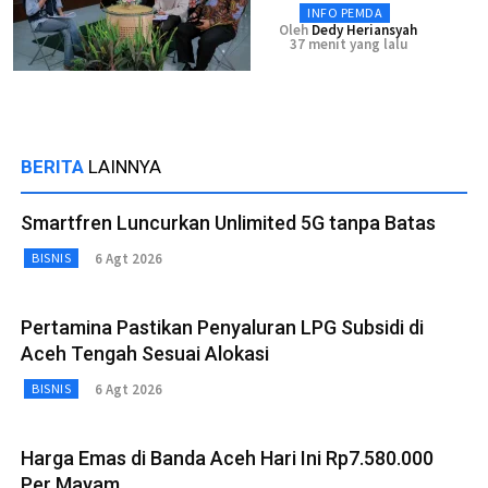
INFO PEMDA
Oleh
Dedy Heriansyah
37 menit yang lalu
BERITA
LAINNYA
Smartfren Luncurkan Unlimited 5G tanpa Batas
6 Agt 2026
BISNIS
Pertamina Pastikan Penyaluran LPG Subsidi di
Aceh Tengah Sesuai Alokasi
6 Agt 2026
BISNIS
Harga Emas di Banda Aceh Hari Ini Rp7.580.000
Per Mayam