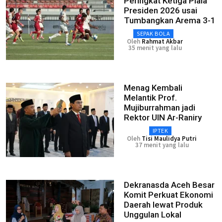
Peringkat Ketiga Piala
Presiden 2026 usai
Tumbangkan Arema 3-1
SEPAK BOLA
Oleh
Rahmat Akbar
35 menit yang lalu
Menag Kembali
Melantik Prof.
Mujiburrahman jadi
Rektor UIN Ar-Raniry
IPTEK
Oleh
Tisi Maulidya Putri
37 menit yang lalu
Dekranasda Aceh Besar
Komit Perkuat Ekonomi
Daerah lewat Produk
Unggulan Lokal