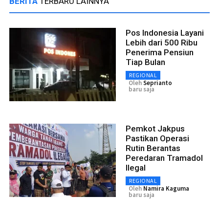
BERITA
TERBARU LAINNYA
Pos Indonesia Layani
Lebih dari 500 Ribu
Penerima Pensiun
Tiap Bulan
REGIONAL
Oleh
Seprianto
baru saja
Pemkot Jakpus
Pastikan Operasi
Rutin Berantas
Peredaran Tramadol
Ilegal
REGIONAL
Oleh
Namira Kaguma
baru saja