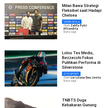
Milan Bawa Strategi
Fleksibel saat Hadapi
Chelsea
SEPAK BOLA
Oleh
Zahfa Putri
Afriandita
baru saja
Lolos Tes Medis,
Bezzecchi Fokus
Pulihkan Performa di
Silverstone
OTOSPORT
Oleh
Lie Liliana Dea Jovita
baru saja
TNBTS Duga
Kebakaran Gunung