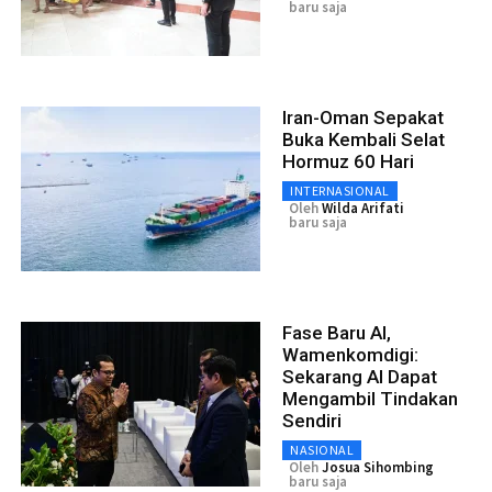
baru saja
Iran-Oman Sepakat
Buka Kembali Selat
Hormuz 60 Hari
INTERNASIONAL
Oleh
Wilda Arifati
baru saja
Fase Baru AI,
Wamenkomdigi:
Sekarang AI Dapat
Mengambil Tindakan
Sendiri
NASIONAL
Oleh
Josua Sihombing
baru saja