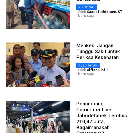
REGIONAL
Oleh
Saadatuddaraen. ST
baru saja
Menkes: Jangan
Tunggu Sakit untuk
Periksa Kesehatan
KESEHATAN
Oleh
Alfian Risfil
baru saja
Penumpang
Commuter Line
Jabodetabek Tembus
210,47 Juta,
Bagaimanakah