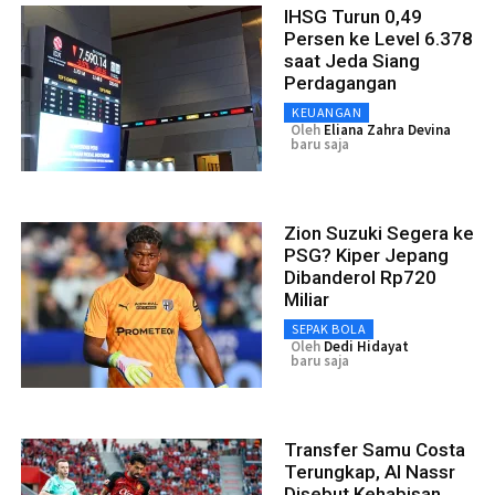
IHSG Turun 0,49
Persen ke Level 6.378
saat Jeda Siang
Perdagangan
KEUANGAN
Oleh
Eliana Zahra Devina
baru saja
Zion Suzuki Segera ke
PSG? Kiper Jepang
Dibanderol Rp720
Miliar
SEPAK BOLA
Oleh
Dedi Hidayat
baru saja
Transfer Samu Costa
Terungkap, Al Nassr
Disebut Kehabisan