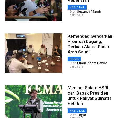
Kesehatan
NASIONAL
Oleh
Sugandi Afandi
baru saja
Kemendag Gencarkan
Promosi Dagang,
Perluas Akses Pasar
Arab Saudi
BISNIS
Oleh
Eliana Zahra Devina
baru saja
Menhut: Salam ASRI
dari Bapak Presiden
untuk Rakyat Sumatra
Selatan
NASIONAL
Oleh
Tegar