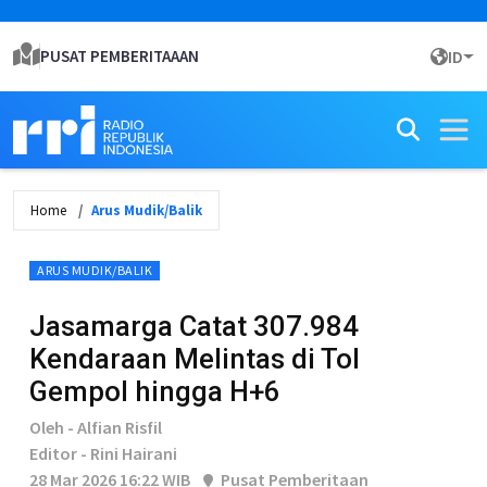
PUSAT PEMBERITAAAN
ID
Home
Arus Mudik/Balik
ARUS MUDIK/BALIK
Jasamarga Catat 307.984
Kendaraan Melintas di Tol
Gempol hingga H+6
Oleh - Alfian Risfil
Editor - Rini Hairani
28 Mar 2026 16:22 WIB
Pusat Pemberitaan