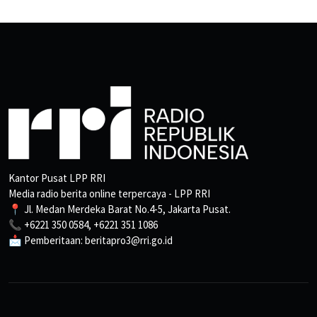
Kantor Pusat LPP RRI
Media radio berita online terpercaya - LPP RRI
📍 Jl. Medan Merdeka Barat No.4-5, Jakarta Pusat.
📞 +6221 350 0584, +6221 351 1086
📩 Pemberitaan: beritapro3@rri.go.id