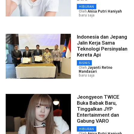
HIBURAN
Oleh
Anisa Putri Haniyah
baru saja
Indonesia dan Jepang
Jalin Kerja Sama
Teknologi Persinyalan
Kereta Api
BISNIS
Oleh
Jayanti Retno
Mandasari
baru saja
Jeongyeon TWICE
Buka Babak Baru,
Tinggalkan JYP
Entertainment dan
Gabung VARO
HIBURAN
Oleh
Anisa Putri Haniyah