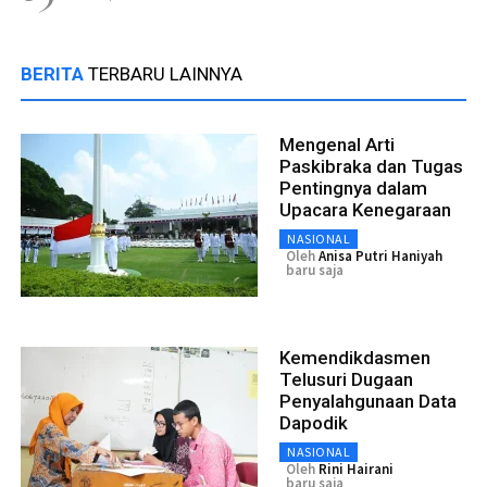
BERITA
TERBARU LAINNYA
Mengenal Arti
Paskibraka dan Tugas
Pentingnya dalam
Upacara Kenegaraan
NASIONAL
Oleh
Anisa Putri Haniyah
baru saja
Kemendikdasmen
Telusuri Dugaan
Penyalahgunaan Data
Dapodik
NASIONAL
Oleh
Rini Hairani
baru saja