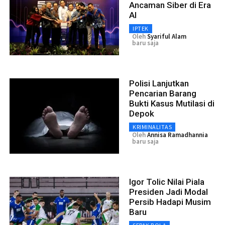
Ancaman Siber di Era
AI
IPTEK
Oleh
Syariful Alam
baru saja
Polisi Lanjutkan
Pencarian Barang
Bukti Kasus Mutilasi di
Depok
KRIMINALITAS
Oleh
Annisa Ramadhannia
baru saja
Igor Tolic Nilai Piala
Presiden Jadi Modal
Persib Hadapi Musim
Baru