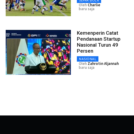
SEPAK BOLA
Oleh
Charlie
baru saja
Kemenperin Catat
Pendanaan Startup
Nasional Turun 49
Persen
NASIONAL
Oleh
Zahrotin Aljannah
baru saja