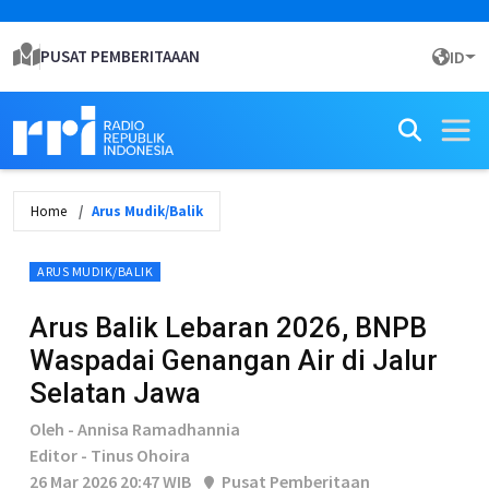
PUSAT PEMBERITAAAN
ID
Home
Arus Mudik/Balik
ARUS MUDIK/BALIK
Arus Balik Lebaran 2026, BNPB
Waspadai Genangan Air di Jalur
Selatan Jawa
Oleh - Annisa Ramadhannia
Editor - Tinus Ohoira
26 Mar 2026 20:47 WIB
Pusat Pemberitaan