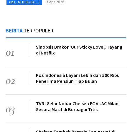
7 Apr 2026
ARUS MUDIK/BALIK
BERITA
TERPOPULER
Sinopsis Drakor ‘Our Sticky Love’, Tayang
01
di Netflix
Pos Indonesia Layani Lebih dari 500 Ribu
02
Penerima Pensiun Tiap Bulan
TVRI Gelar Nobar Chelsea FC Vs AC Milan
03
Secara Masif di Berbagai Titik
Chelsea Tambah Pemain Senior untuk