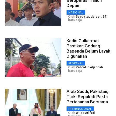
Beroperasi Tahun
Depan
NASIONAL
Oleh
Saadatuddaraen. ST
baru saja
Kadis Gulkarmat
Pastikan Gedung
Bapenda Belum Layak
Digunakan
REGIONAL
Oleh
Zahrotin Aljannah
baru saja
Arab Saudi, Pakistan,
Turki Sepakati Pakta
Pertahanan Bersama
INTERNASIONAL
Oleh
Wilda Arifati