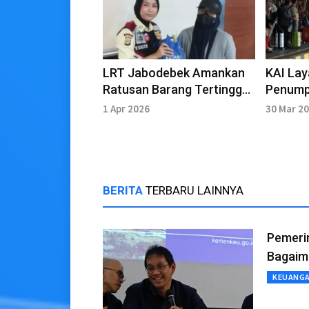
LRT Jabodebek Amankan
KAI Lay
Ratusan Barang Tertinggal
Penump
Selama Lebaran 2026
Arus Ba
1 Apr 2026
30 Mar 2
Minggu
BERITA
TERBARU LAINNYA
Pemeri
Bagaim
KEUANG