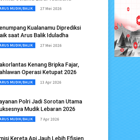
27 Mei 2026
ARUS MUDIK/BALIK
enumpang Kualanamu Diprediksi
aik saat Arus Balik Iduladha
27 Mei 2026
ARUS MUDIK/BALIK
akorlantas Kenang Bripka Fajar,
ahlawan Operasi Ketupat 2026
13 Apr 2026
ARUS MUDIK/BALIK
ayanan Polri Jadi Sorotan Utama
uksesnya Mudik Lebaran 2026
7 Apr 2026
ARUS MUDIK/BALIK
misi Kereta Api Jauh Lebih Efisien