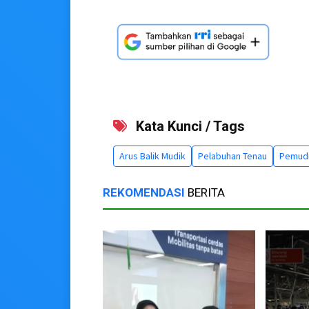
Kata Kunci / Tags
Arus Balik Mudik
Pelabuhan Tenau
Pemudi
REKOMENDASI
BERITA