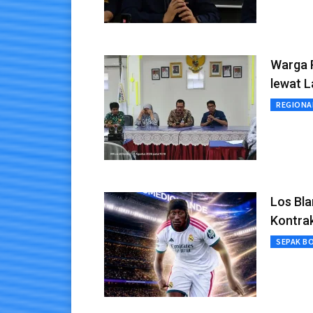
Warga 
lewat 
REGIONA
Los Bl
Kontrak
SEPAK B