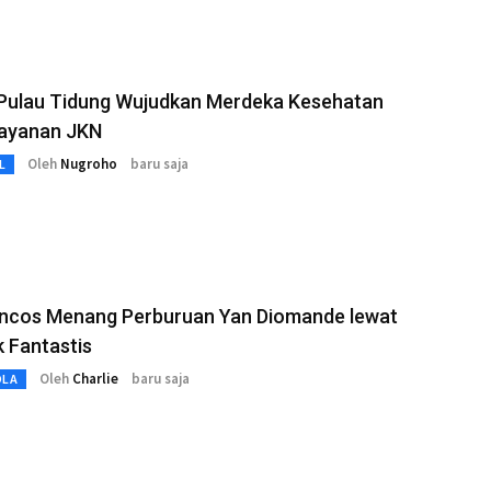
Pulau Tidung Wujudkan Merdeka Kesehatan
Layanan JKN
Oleh
Nugroho
baru saja
L
ancos Menang Perburuan Yan Diomande lewat
 Fantastis
Oleh
Charlie
baru saja
OLA