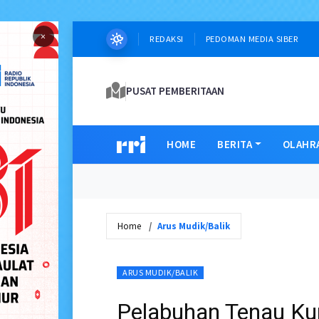
×
REDAKSI
PEDOMAN MEDIA SIBER
PUSAT PEMBERITAAN
HOME
BERITA
OLAHR
Home
Arus Mudik/Balik
ARUS MUDIK/BALIK
Pelabuhan Tenau Ku