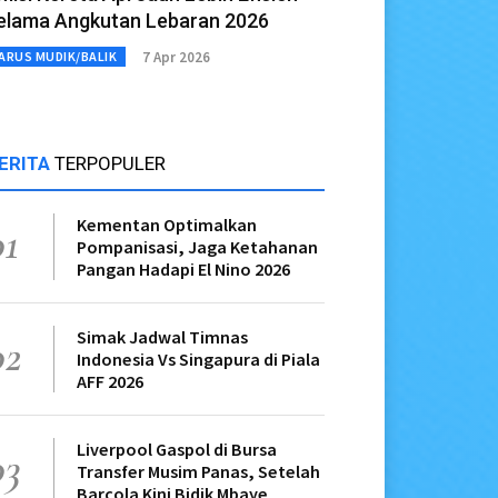
elama Angkutan Lebaran 2026
7 Apr 2026
ARUS MUDIK/BALIK
ERITA
TERPOPULER
Kementan Optimalkan
01
Pompanisasi, Jaga Ketahanan
Pangan Hadapi El Nino 2026
Simak Jadwal Timnas
02
Indonesia Vs Singapura di Piala
AFF 2026
Liverpool Gaspol di Bursa
03
Transfer Musim Panas, Setelah
Barcola Kini Bidik Mbaye