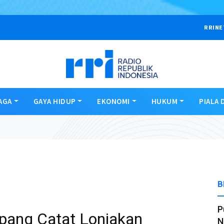
RRINE
AGA
GAYA HIDUP
EKONOMI
HUKUM
PIALA 
B
P
pang Catat Lonjakan
N