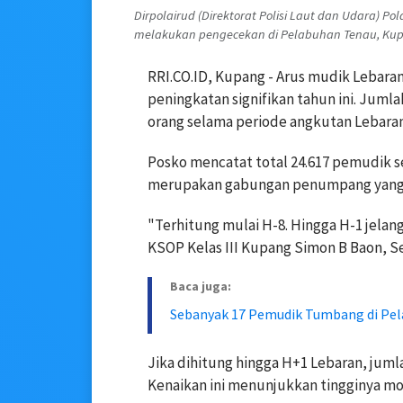
Dirpolairud (Direktorat Polisi Laut dan Udara) 
melakukan pengecekan di Pelabuhan Tenau, Kup
RRI.CO.ID, Kupang - Arus mudik Lebar
peningkatan signifikan tahun ini. Jum
orang selama periode angkutan Lebaran
Posko mencatat total 24.617 pemudik se
merupakan gabungan penumpang yang n
"Terhitung mulai H-8. Hingga H-1 jelang
KSOP Kelas III Kupang Simon B Baon, Se
Baca juga:
Sebanyak 17 Pemudik Tumbang di Pela
Jika dihitung hingga H+1 Lebaran, jum
Kenaikan ini menunjukkan tingginya mobi