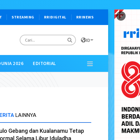
×
T
STREAMING
RRIDIGITAL
RRINEWS
ID
DUNIA 2026
EDITORIAL
ERITA
LAINNYA
ulo Gebang dan Kualanamu Tetap
ormal Selama Libur Iduladha