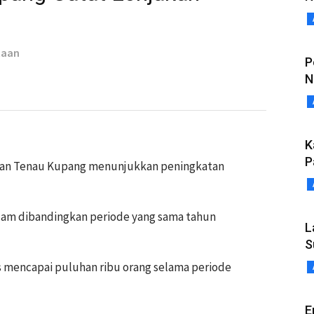
taan
P
N
K
P
han Tenau Kupang menunjukkan peningkatan
jam dibandingkan periode yang sama tahun
L
S
 mencapai puluhan ribu orang selama periode
E