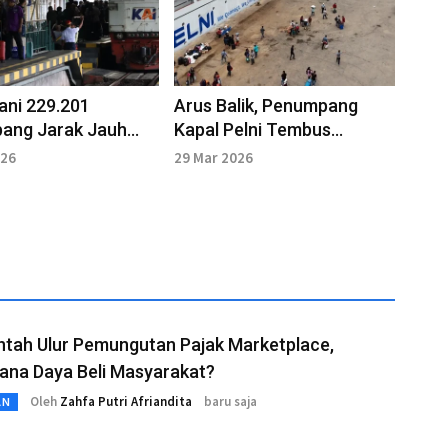
ani 229.201
Arus Balik, Penumpang
ang Jarak Jauh
Kapal Pelni Tembus
lik Lebaran di Hari
Ratusan Ribu
026
29 Mar 2026
ntah Ulur Pemungutan Pajak Marketplace,
ana Daya Beli Masyarakat?
Oleh
Zahfa Putri Afriandita
baru saja
AN