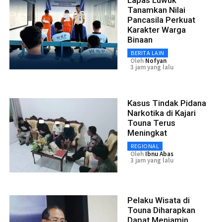
Tanamkan Nilai
Pancasila Perkuat
Karakter Warga
Binaan
BERITA LAIN
Oleh
Nofyan
3 jam yang lalu
Kasus Tindak Pidana
Narkotika di Kajari
Touna Terus
Meningkat
REGIONAL
Oleh
Ibnu Abas
3 jam yang lalu
Pelaku Wisata di
Touna Diharapkan
Dapat Menjamin