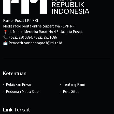
Kantor Pusat LPP RRI
Media radio berita online terpercaya - LPP RRI
📍 Jl. Medan Merdeka Barat No.4-5, Jakarta Pusat.
📞 +6221 350 0584, +6221 351 1086
📩 Pemberitaan: beritapro3@rri.go.id
Ketentuan
Kebijakan Privasi
Tentang Kami
Pedoman Media Siber
Peta Situs
Link Terkait