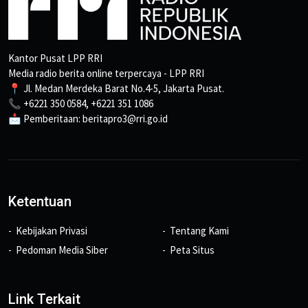
Kantor Pusat LPP RRI
Media radio berita online terpercaya - LPP RRI
📍 Jl. Medan Merdeka Barat No.4-5, Jakarta Pusat.
📞 +6221 350 0584, +6221 351 1086
📩 Pemberitaan: beritapro3@rri.go.id
Ketentuan
Kebijakan Privasi
Tentang Kami
Pedoman Media Siber
Peta Situs
Link Terkait