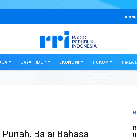
RRINE
AGA
GAYA HIDUP
EKONOMI
HUKUM
PIALA 
B
R
 Punah, Balai Bahasa
U