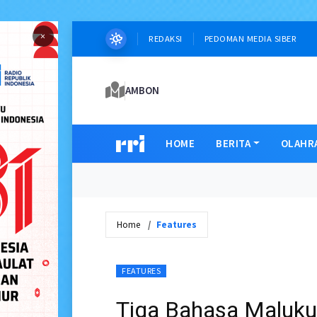
×
REDAKSI
PEDOMAN MEDIA SIBER
AMBON
HOME
BERITA
OLAHR
Home
Features
FEATURES
Tiga Bahasa Maluku