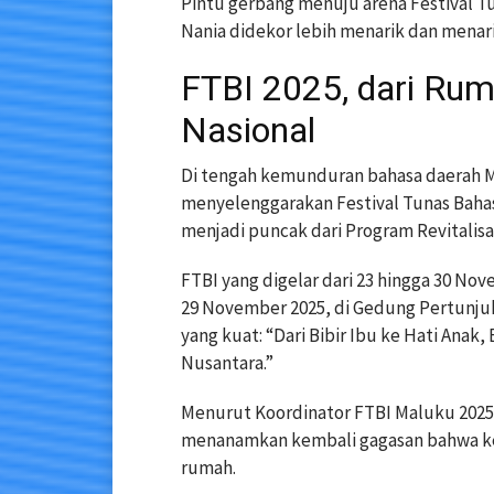
Pintu gerbang menuju arena Festival Tu
Nania didekor lebih menarik dan menar
FTBI 2025, dari Ru
Nasional
Di tengah kemunduran bahasa daerah Ma
menyelenggarakan Festival Tunas Bahas
menjadi puncak dari Program Revitalisas
FTBI yang digelar dari 23 hingga 30 N
29 November 2025, di Gedung Pertunju
yang kuat: “Dari Bibir Ibu ke Hati Ana
Nusantara.”
Menurut Koordinator FTBI Maluku 2025, D
menanamkan kembali gagasan bahwa kele
rumah.