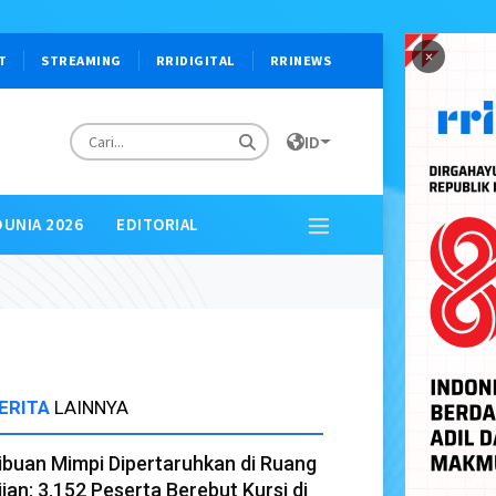
×
T
STREAMING
RRIDIGITAL
RRINEWS
ID
DUNIA 2026
EDITORIAL
ERITA
LAINNYA
ibuan Mimpi Dipertaruhkan di Ruang
jian: 3.152 Peserta Berebut Kursi di