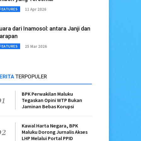
11 Apr 2026
FEATURES
uara dari Inamosol: antara Janji dan
arapan
25 Mar 2026
FEATURES
ERITA
TERPOPULER
BPK Perwakilan Maluku
01
Tegaskan Opini WTP Bukan
Jaminan Bebas Korupsi
Kawal Harta Negara, BPK
02
Maluku Dorong Jurnalis Akses
LHP Melalui Portal PPID