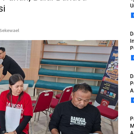
U
si
p Sekewael
D
I
P
D
P
A
P
M
A