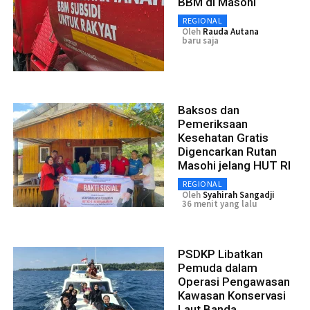
BBM di Masohi
REGIONAL
Oleh
Rauda Autana
baru saja
Baksos dan
Pemeriksaan
Kesehatan Gratis
Digencarkan Rutan
Masohi jelang HUT RI
REGIONAL
Oleh
Syahirah Sangadji
36 menit yang lalu
PSDKP Libatkan
Pemuda dalam
Operasi Pengawasan
Kawasan Konservasi
Laut Banda