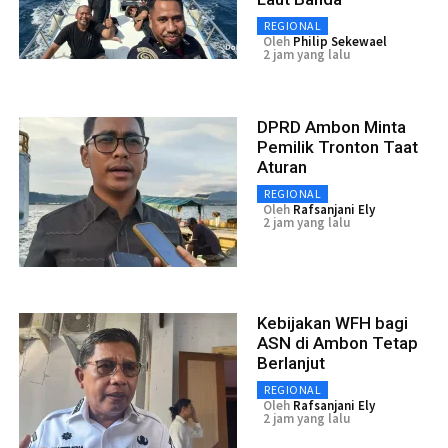
REGIONAL
Oleh
Philip Sekewael
2 jam yang lalu
DPRD Ambon Minta
Pemilik Tronton Taat
Aturan
REGIONAL
Oleh
Rafsanjani Ely
2 jam yang lalu
Kebijakan WFH bagi
ASN di Ambon Tetap
Berlanjut
REGIONAL
Oleh
Rafsanjani Ely
2 jam yang lalu