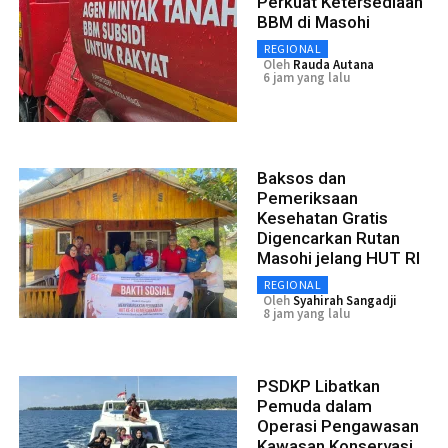
Perkuat Ketersediaan
BBM di Masohi
REGIONAL
Oleh
Rauda Autana
6 jam yang lalu
Baksos dan
Pemeriksaan
Kesehatan Gratis
Digencarkan Rutan
Masohi jelang HUT RI
REGIONAL
Oleh
Syahirah Sangadji
8 jam yang lalu
PSDKP Libatkan
Pemuda dalam
Operasi Pengawasan
Kawasan Konservasi