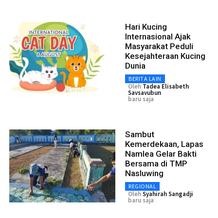
Hari Kucing
Internasional Ajak
Masyarakat Peduli
Kesejahteraan Kucing
Dunia
BERITA LAIN
Oleh
Tadea Elisabeth
Savsavubun
baru saja
Sambut
Kemerdekaan, Lapas
Namlea Gelar Bakti
Bersama di TMP
Nasluwing
REGIONAL
Oleh
Syahirah Sangadji
baru saja