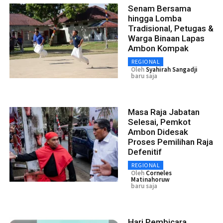
Senam Bersama
hingga Lomba
Tradisional, Petugas &
Warga Binaan Lapas
Ambon Kompak
REGIONAL
Oleh
Syahirah Sangadji
baru saja
Masa Raja Jabatan
Selesai, Pemkot
Ambon Didesak
Proses Pemilihan Raja
Defenitif
REGIONAL
Oleh
Corneles
Matinahoruw
baru saja
Hari Pembicara