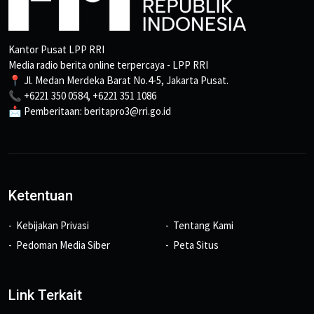
Kantor Pusat LPP RRI
Media radio berita online terpercaya - LPP RRI
📍 Jl. Medan Merdeka Barat No.4-5, Jakarta Pusat.
📞 +6221 350 0584, +6221 351 1086
📩 Pemberitaan: beritapro3@rri.go.id
Ketentuan
Kebijakan Privasi
Tentang Kami
Pedoman Media Siber
Peta Situs
Link Terkait