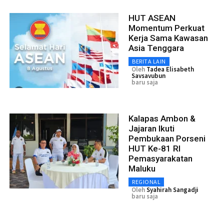
HUT ASEAN
Momentum Perkuat
Kerja Sama Kawasan
Asia Tenggara
BERITA LAIN
Oleh
Tadea Elisabeth
Savsavubun
baru saja
Kalapas Ambon &
Jajaran Ikuti
Pembukaan Porseni
HUT Ke-81 RI
Pemasyarakatan
Maluku
REGIONAL
Oleh
Syahirah Sangadji
baru saja