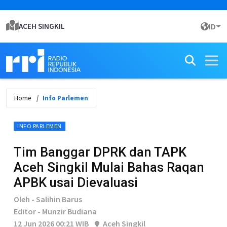
ACEH SINGKIL
ID
Home
Info Parlemen
INFO PARLEMEN
Tim Banggar DPRK dan TAPK
Aceh Singkil Mulai Bahas Raqan
APBK usai Dievaluasi
Oleh - Salihin Barus
Editor - Munzir Budiana
12 Jun 2026 00:21 WIB
Aceh Singkil