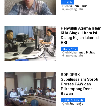
HUKUM
Oleh
Salihin Barus
6 jam yang lalu
Penyuluh Agama Islam
KUA Singkil Utara Isi
Dialog Kajian Islami di
RRI
REGIONAL
Oleh
Muhammad Muliadi
6 jam yang lalu
RDP DPRK
Subulussalam Soroti
Proses PAW dan
Pilkampong Desa
Bawan
INFO PARLEMEN
Oleh
Juprianto