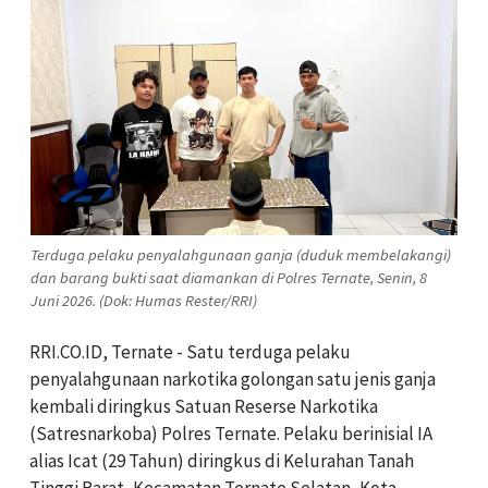
Terduga pelaku penyalahgunaan ganja (duduk membelakangi)
dan barang bukti saat diamankan di Polres Ternate, Senin, 8
Juni 2026. (Dok: Humas Rester/RRI)
RRI.CO.ID, Ternate - Satu terduga pelaku
penyalahgunaan narkotika golongan satu jenis ganja
kembali diringkus Satuan Reserse Narkotika
(Satresnarkoba) Polres Ternate. Pelaku berinisial IA
alias Icat (29 Tahun) diringkus di Kelurahan Tanah
Tinggi Barat, Kecamatan Ternate Selatan, Kota