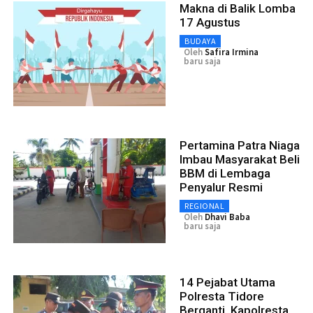
Makna di Balik Lomba
17 Agustus
BUDAYA
Oleh
Safira Irmina
baru saja
Pertamina Patra Niaga
Imbau Masyarakat Beli
BBM di Lembaga
Penyalur Resmi
REGIONAL
Oleh
Dhavi Baba
baru saja
14 Pejabat Utama
Polresta Tidore
Berganti, Kapolresta