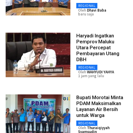
REGIONAL
Oleh
Dhavi Baba
baru saja
Haryadi Ingatkan
Pemprov Maluku
Utara Percepat
Pembayaran Utang
DBH
REGIONAL
Oleh
WAHYUDI YAHYA
1 jam yang lalu
Bupati Morotai Minta
PDAM Maksimalkan
Layanan Air Bersih
untuk Warga
REGIONAL
Oleh
Thuraiqiyyah
Syamsudin