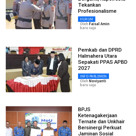
Tekankan
Profesionalisme
HUKUM
Oleh
Faisal Amin
baru saja
Pemkab dan DPRD
Halmahera Utara
Sepakati PPAS APBD
2027
INFO PARLEMEN
Oleh
Noviyanti
baru saja
BPJS
Ketenagakerjaan
Ternate dan Unkhair
Bersinergi Perkuat
Jaminan Sosial