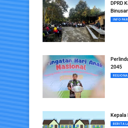
DPRD Ka
Binusa
INFO PA
Perlin
2045
REGIONA
Kepala 
BERITA L