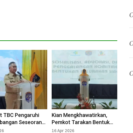
t TBC Pengaruhi
Kian Mengkhawatirkan,
bangan Seseorang
Pemkot Tarakan Bentuk
 Sebabkan Kematian
Kelurahan Siaga TBC
26
16 Apr 2026