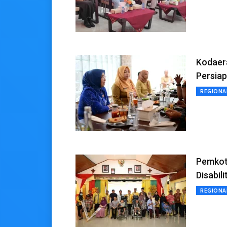
Kodaer
Persia
REGIONA
Pemkot
Disabili
REGIONA