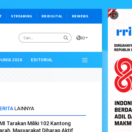
×
T
STREAMING
RRIDIGITAL
RRINEWS
ID
DUNIA 2026
EDITORIAL
ERITA
LAINNYA
MI Tarakan Miliki 102 Kantong
arah, Masyarakat Diharap Aktif