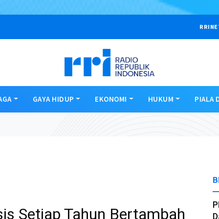
RRINE
AGA
GAYA HIDUP
EKONOMI
HUKUM
PIALA 
B
P
sis Setiap Tahun Bertambah
D