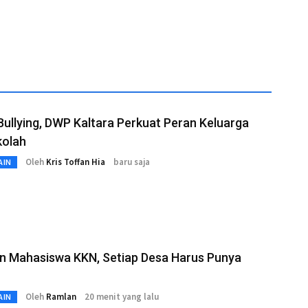
ullying, DWP Kaltara Perkuat Peran Keluarga
kolah
Oleh
Kris Toffan Hia
baru saja
AIN
an Mahasiswa KKN, Setiap Desa Harus Punya
Oleh
Ramlan
20 menit yang lalu
AIN