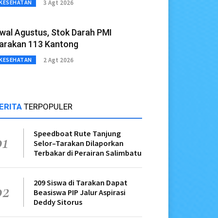
3 Agt 2026
KESEHATAN
wal Agustus, Stok Darah PMI
arakan 113 Kantong
2 Agt 2026
KESEHATAN
ERITA
TERPOPULER
Speedboat Rute Tanjung
01
Selor–Tarakan Dilaporkan
Terbakar di Perairan Salimbatu
209 Siswa di Tarakan Dapat
02
Beasiswa PIP Jalur Aspirasi
Deddy Sitorus