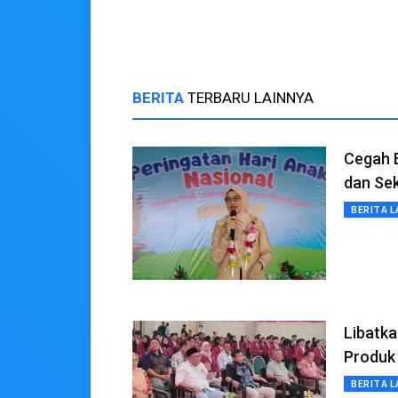
BERITA
TERBARU LAINNYA
Cegah B
dan Se
BERITA L
Libatk
Produk
BERITA L