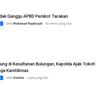
dak Ganggu APBD Pemkot Tarakan
Oleh
Muhamad Rajabsyah
42 menit yang lalu
L
ung di Kesultanan Bulungan, Kapolda Ajak Tokoh
aga Kamtibmas
Oleh
Ramlan
1 jam yang lalu
L