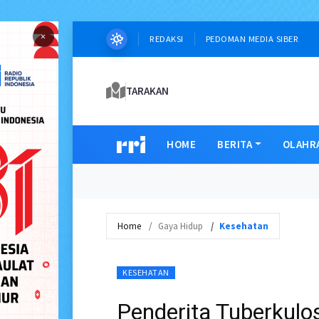
×
REDAKSI
PEDOMAN MEDIA SIBER
TARAKAN
HOME
BERITA
OLAHR
Home
Gaya Hidup
Kesehatan
KESEHATAN
Penderita Tuberkulo