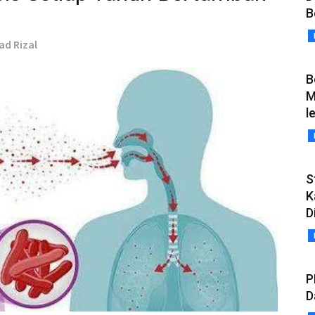
B
ad Rizal
B
M
l
S
K
D
P
D