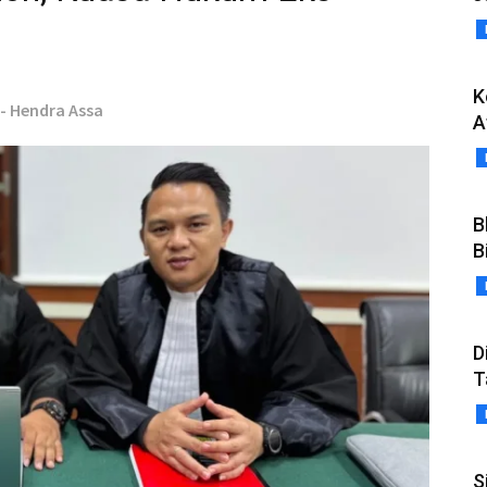
g
K
 - Hendra Assa
A
B
B
D
T
S