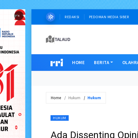
×
REDAKSI
PEDOMAN MEDIA SIBER
TALAUD
HOME
BERITA
OLAHR
Home
Hukum
Hukum
HUKUM
Ada Dissenting Opi