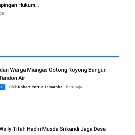
pingan Hukum
ntah
026
 dan Warga Miangas Gotong Royong Bangun
Tandon Air
Oleh
Robert Petrus Tamaroba
baru saja
3T
Welly Titah Hadiri Musda Srikandi Jaga Desa