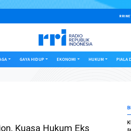
RRINE
AGA
GAYA HIDUP
EKONOMI
HUKUM
PIALA 
B
K
nion, Kuasa Hukum Eks
s