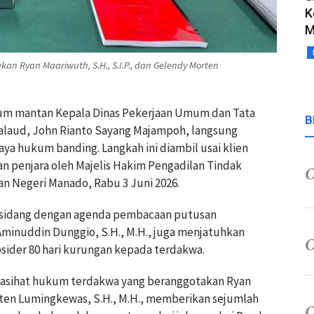
K
M
n Ryan Maariwuth, S.H., S.I.P., dan Gelendy Morten
kum mantan Kepala Dinas Pekerjaan Umum dan Tata
B
laud, John Rianto Sayang Majampoh, langsung
a hukum banding. Langkah ini diambil usai klien
lan penjara oleh Majelis Hakim Pengadilan Tindak
an Negeri Manado, Rabu 3 Juni 2026.
m sidang dengan agenda pembacaan putusan
Aminuddin Dunggio, S.H., M.H., juga menjatuhkan
sider 80 hari kurungan kepada terdakwa.
nasihat hukum terdakwa yang beranggotakan Ryan
orten Lumingkewas, S.H., M.H., memberikan sejumlah