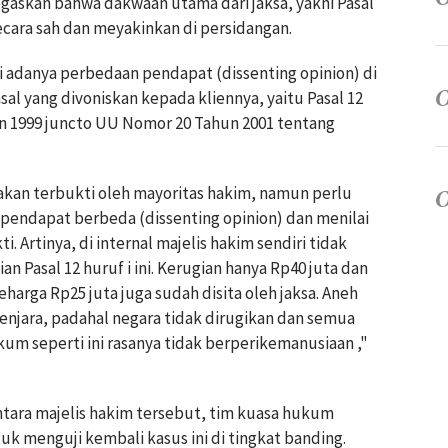
egaskan bahwa dakwaan utama dari jaksa, yakni Pasal
secara sah dan meyakinkan di persidangan.
i adanya perbedaan pendapat (dissenting opinion) di
sal yang divoniskan kepada kliennya, yaitu Pasal 12
 1999 juncto UU Nomor 20 Tahun 2001 tentang
akan terbukti oleh mayoritas hakim, namun perlu
 pendapat berbeda (dissenting opinion) dan menilai
. Artinya, di internal majelis hakim sendiri tidak
Pasal 12 huruf i ini. Kerugian hanya Rp40 juta dan
harga Rp25 juta juga sudah disita oleh jaksa. Aneh
penjara, padahal negara tidak dirugikan dan semua
kum seperti ini rasanya tidak berperikemanusiaan ,"
ntara majelis hakim tersebut, tim kuasa hukum
k menguji kembali kasus ini di tingkat banding.