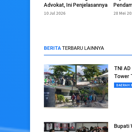
Advokat, Ini Penjelasannya
Pendam
Pemeri
10 Jul 2026
28 Mei 2
BERITA
TERBARU LAINNYA
TNI AD
Tower 
DAERAH 
Bupati 