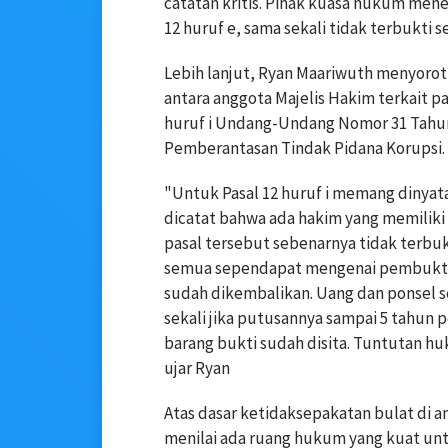
catatan kritis. Pihak kuasa hukum men
12 huruf e, sama sekali tidak terbukti 
Lebih lanjut, Ryan Maariwuth menyorot
antara anggota Majelis Hakim terkait pa
huruf i Undang-Undang Nomor 31 Tahun
Pemberantasan Tindak Pidana Korupsi.
"Untuk Pasal 12 huruf i memang dinyat
dicatat bahwa ada hakim yang memiliki
pasal tersebut sebenarnya tidak terbukti
semua sependapat mengenai pembuktian 
sudah dikembalikan. Uang dan ponsel se
sekali jika putusannya sampai 5 tahun 
barang bukti sudah disita. Tuntutan hu
ujar Ryan
Atas dasar ketidaksepakatan bulat di a
menilai ada ruang hukum yang kuat untu