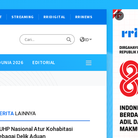
×
T
STREAMING
RRIDIGITAL
RRINEWS
ID
DUNIA 2026
EDITORIAL
ERITA
LAINNYA
UHP Nasional Atur Kohabitasi
ebagai Delik Aduan