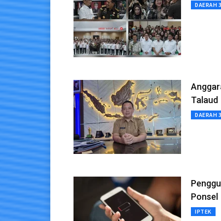
DAERAH 
Anggara
Talaud
DAERAH 
Penggu
Ponsel
IPTEK