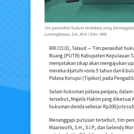
Tim penasihat hukum terdakwa yang beranggotaka
Lumingkewas, S.H., M.H. ( foto : RM).
RRI.CO.ID, Talaud — Tim penasihat hu
Ruang (PUTR) Kabupaten Kepulauan Ta
menyatakan sikap akan mengajukan upay
mereka dijatuhi vonis 5 tahun dan 6 bu
Pidana Korupsi (Tipikor) pada Pengadil
Selain hukuman pidana penjara, dala
tersebut, Majelis Hakim yang diketuai 
hukuman denda sebesar Rp200 juta sub
Menanggapi putusan tersebut, tim pe
Maariwuth, S.H., S.I.P., dan Gelendy M