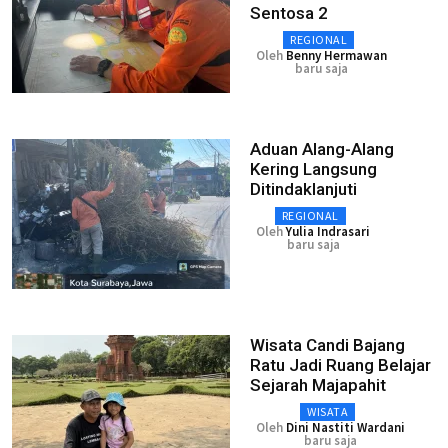
Sentosa 2
REGIONAL
Oleh
Benny Hermawan
baru saja
Aduan Alang-Alang
Kering Langsung
Ditindaklanjuti
REGIONAL
Oleh
Yulia Indrasari
baru saja
Wisata Candi Bajang
Ratu Jadi Ruang Belajar
Sejarah Majapahit
WISATA
Oleh
Dini Nastiti Wardani
baru saja