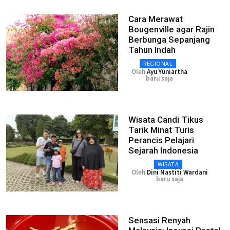
Cara Merawat
Bougenville agar Rajin
Berbunga Sepanjang
Tahun Indah
REGIONAL
Oleh
Ayu Yuniartha
baru saja
Wisata Candi Tikus
Tarik Minat Turis
Perancis Pelajari
Sejarah Indonesia
WISATA
Oleh
Dini Nastiti Wardani
baru saja
Sensasi Renyah