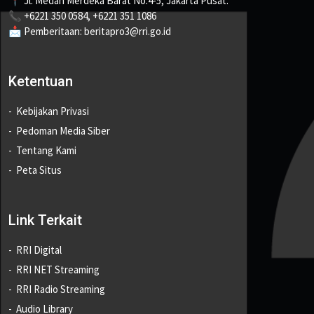
📍 Jl. Medan Merdeka Barat No.4-5, Jakarta Pusat.
📞 +6221 350 0584, +6221 351 1086
📩 Pemberitaan: beritapro3@rri.go.id
Ketentuan
Kebijakan Privasi
Pedoman Media Siber
Tentang Kami
Peta Situs
Link Terkait
RRI Digital
RRI NET Streaming
RRI Radio Streaming
Audio Library