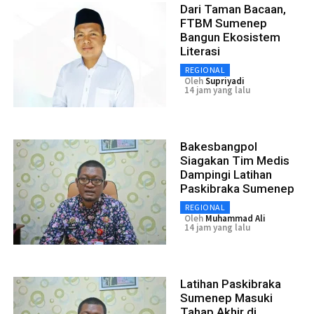
Dari Taman Bacaan,
FTBM Sumenep
Bangun Ekosistem
Literasi
REGIONAL
Oleh
Supriyadi
14 jam yang lalu
Bakesbangpol
Siagakan Tim Medis
Dampingi Latihan
Paskibraka Sumenep
REGIONAL
Oleh
Muhammad Ali
14 jam yang lalu
Latihan Paskibraka
Sumenep Masuki
Tahap Akhir di