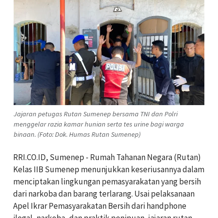
Jajaran petugas Rutan Sumenep bersama TNI dan Polri
menggelar razia kamar hunian serta tes urine bagi warga
binaan. (Foto: Dok. Humas Rutan Sumenep)
RRI.CO.ID, Sumenep - Rumah Tahanan Negara (Rutan)
Kelas IIB Sumenep menunjukkan keseriusannya dalam
menciptakan lingkungan pemasyarakatan yang bersih
dari narkoba dan barang terlarang. Usai pelaksanaan
Apel Ikrar Pemasyarakatan Bersih dari handphone
ilegal, narkoba, dan praktik penipuan, jajaran rutan