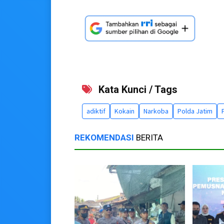
Kata Kunci / Tags
adiktif
Kokain
Narkoba
Polda Jatim
REKOMENDASI
BERITA