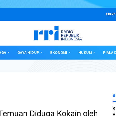
RRINE
AGA
GAYA HIDUP
EKONOMI
HUKUM
PIALA 
B
K
 Temuan Diduga Kokain oleh
B