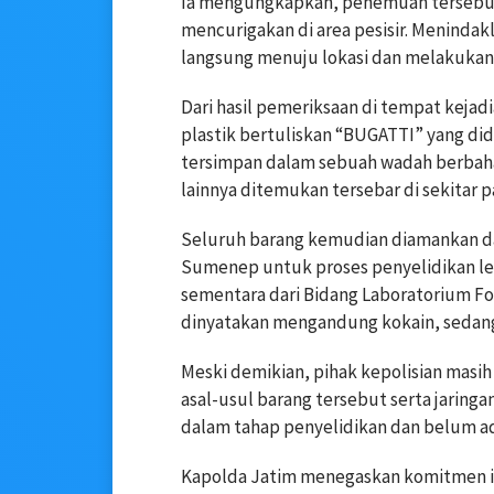
Ia mengungkapkan, penemuan tersebut 
mencurigakan di area pesisir. Menindakl
langsung menuju lokasi dan melakukan 
Dari hasil pemeriksaan di tempat kej
plastik bertuliskan “BUGATTI” yang di
tersimpan dalam sebuah wadah berbaha
lainnya ditemukan tersebar di sekitar p
Seluruh barang kemudian diamankan da
Sumenep untuk proses penyelidikan lebih
sementara dari Bidang Laboratorium Fo
dinyatakan mengandung kokain, sedang
Meski demikian, pihak kepolisian mas
asal-usul barang tersebut serta jaringa
dalam tahap penyelidikan dan belum ad
Kapolda Jatim menegaskan komitmen in