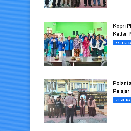
Kopri P
Kader 
BERITA L
Polant
Pelaja
REGIONA