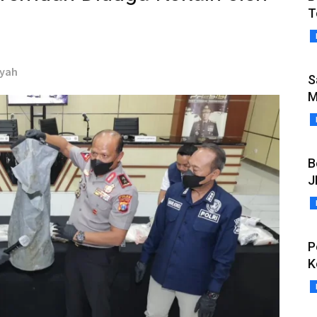
T
yyah
S
M
B
J
P
K