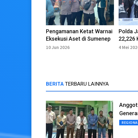
Pengamanan Ketat Warnai
Polda 
Eksekusi Aset di Sumenep
22,226 
Ditemuk
10 Jun 2026
4 Mei 202
Polres
BERITA
TERBARU LAINNYA
Anggot
Generas
REGIONA