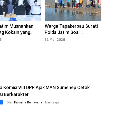
Jatim Musnahkan
Warga Tapakerbau Surati
Kg Kokain yang
Polda Jatim Soal
an di Wilayah
Perkembangan Kasus SHM
6
31 Mar 2026
 Sumenep
Laut
a Komisi VIII DPR Ajak MAN Sumenep Cetak
i Berkarakter
Oleh
Famelia Dwijayana
baru saja
L