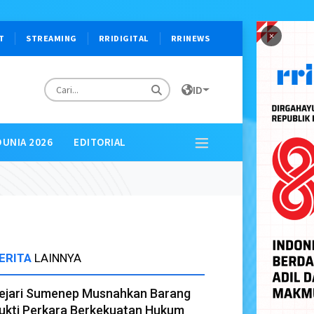
×
T
STREAMING
RRIDIGITAL
RRINEWS
ID
DUNIA 2026
EDITORIAL
ERITA
LAINNYA
ejari Sumenep Musnahkan Barang
ukti Perkara Berkekuatan Hukum