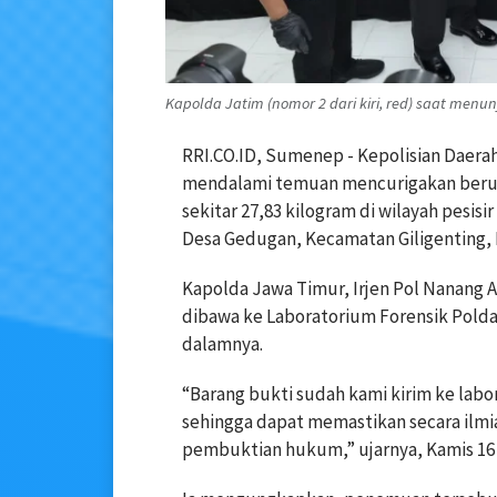
Kapolda Jatim (nomor 2 dari kiri, red) saat menu
RRI.CO.ID, Sumenep - Kepolisian Daera
mendalami temuan mencurigakan berupa
sekitar 27,83 kilogram di wilayah pesis
Desa Gedugan, Kecamatan Giligenting
Kapolda Jawa Timur, Irjen Pol Nanang 
dibawa ke Laboratorium Forensik Polda
dalamnya.
“Barang bukti sudah kami kirim ke labor
sehingga dapat memastikan secara ilm
pembuktian hukum,” ujarnya, Kamis 16 A