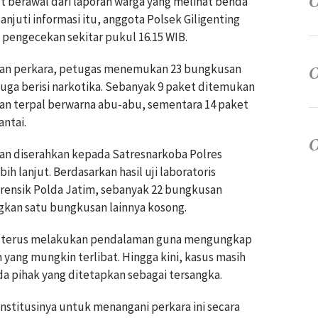
berawal dari laporan warga yang melihat benda
anjuti informasi itu, anggota Polsek Giligenting
pengecekan sekitar pukul 16.15 WIB.
adian perkara, petugas menemukan 23 bungkusan
duga berisi narkotika. Sebanyak 9 paket ditemukan
n terpal berwarna abu-abu, sementara 14 paket
antai.
n diserahkan kepada Satresnarkoba Polres
 lanjut. Berdasarkan hasil uji laboratoris
rensik Polda Jatim, sebanyak 22 bungkusan
kan satu bungkusan lainnya kosong.
ih terus melakukan pendalaman guna mengungkap
n yang mungkin terlibat. Hingga kini, kasus masih
a pihak yang ditetapkan sebagai tersangka.
stitusinya untuk menangani perkara ini secara