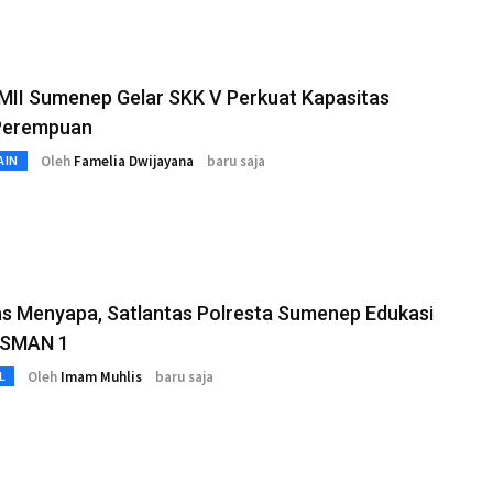
MII Sumenep Gelar SKK V Perkuat Kapasitas
Perempuan
Oleh
Famelia Dwijayana
baru saja
AIN
as Menyapa, Satlantas Polresta Sumenep Edukasi
r SMAN 1
Oleh
Imam Muhlis
baru saja
L