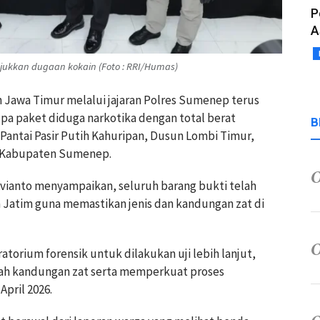
P
A
njukkan dugaan kokain (Foto : RRI/Humas)
h Jawa Timur melalui jajaran Polres Sumenep terus
 paket diduga narkotika dengan total berat
B
ir Pantai Pasir Putih Kahuripan, Dusun Lombi Timur,
, Kabupaten Sumenep.
Avianto menyampaikan, seluruh barang bukti telah
 Jatim guna memastikan jenis dan kandungan zat di
atorium forensik untuk dilakukan uji lebih lanjut,
iah kandungan zat serta memperkuat proses
pril 2026.