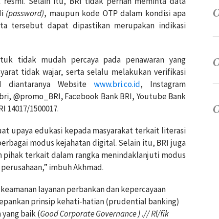
resmi. Selain itu, BRI tidak pernah meminta data
di
(password)
, maupun kode OTP dalam kondisi apa
ta tersebut dapat dipastikan merupakan indikasi
tuk tidak mudah percaya pada penawaran yang
arat tidak wajar, serta selalu melakukan verifikasi
RI diantaranya Website
www.bri.co.id
, Instagram
bri, @promo_BRI, Facebook Bank BRI, Youtube Bank
RI 14017/1500017.
t upaya edukasi kepada masyarakat terkait literasi
bagai modus kejahatan digital. Selain itu, BRI juga
an pihak terkait dalam rangka menindaklanjuti modus
 perusahaan,” imbuh Akhmad.
 keamanan layanan perbankan dan kepercayaan
ankan prinsip kehati-hatian (prudential banking)
 yang baik (
Good Corporate Governance ) .// Rl/fik