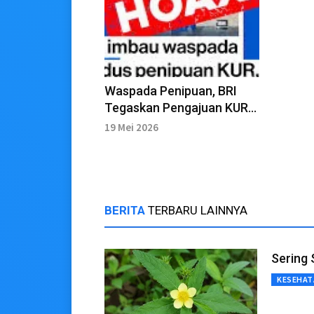
Waspada Penipuan, BRI
Tegaskan Pengajuan KUR
Tidak Ditawarkan Secara
19 Mei 2026
Online
BERITA
TERBARU LAINNYA
Sering 
KESEHAT