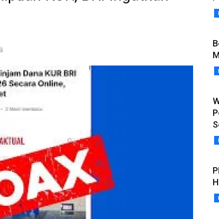
B
i
M
W
P
S
P
H