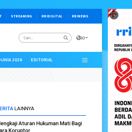
×
T
STREAMING
RRIDIGITAL
RRINEWS
ID
DUNIA 2026
EDITORIAL
ERITA
LAINNYA
engkaji Aturan Hukuman Mati Bagi
ara Koruptor