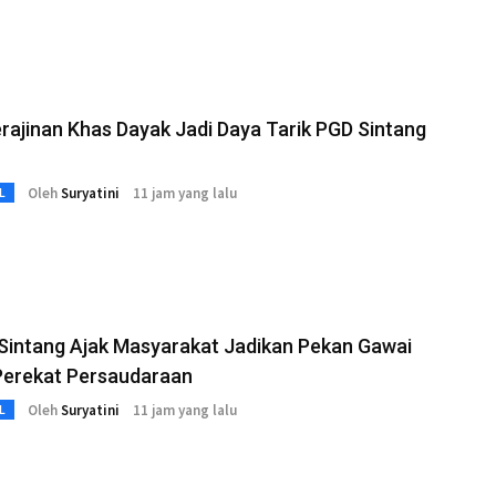
rajinan Khas Dayak Jadi Daya Tarik PGD Sintang
Oleh
Suryatini
11 jam yang lalu
L
Sintang Ajak Masyarakat Jadikan Pekan Gawai
Perekat Persaudaraan
Oleh
Suryatini
11 jam yang lalu
L