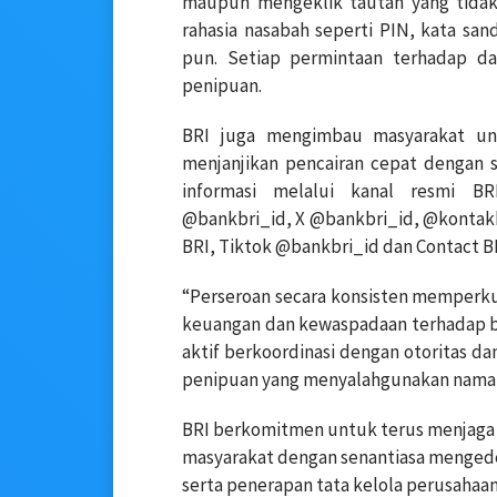
maupun mengeklik tautan yang tidak 
rahasia nasabah seperti PIN, kata san
pun. Setiap permintaan terhadap da
penipuan.
BRI juga mengimbau masyarakat un
menjanjikan pencairan cepat dengan sy
informasi melalui kanal resmi B
@bankbri_id, X @bankbri_id, @kontak
BRI, Tiktok @bankbri_id dan Contact B
“Perseroan secara konsisten memperkua
keuangan dan kewaspadaan terhadap ber
aktif berkoordinasi dengan otoritas d
penipuan yang menyalahgunakan nama
BRI berkomitmen untuk terus menjaga
masyarakat dengan senantiasa mengedep
serta penerapan tata kelola perusahaan