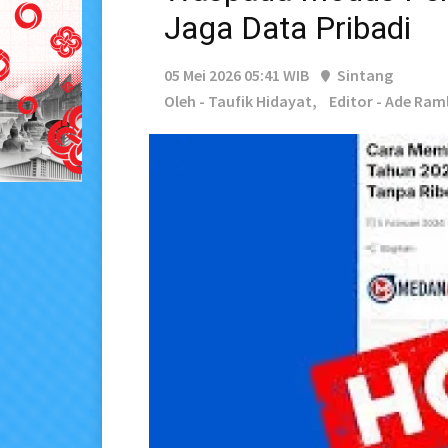
Jaga Data Pribadi
05 Mei 2026 05:41 WIB
Sintang
Oleh - Taufik Hidayat,
Editor - Ade Raml