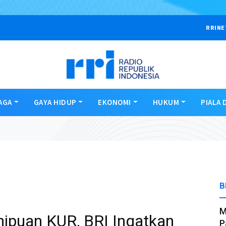
RRINE
AGA
GAYA HIDUP
EKONOMI
HUKUM
PIALA 
B
M
puan KUR, BRI Ingatkan
P