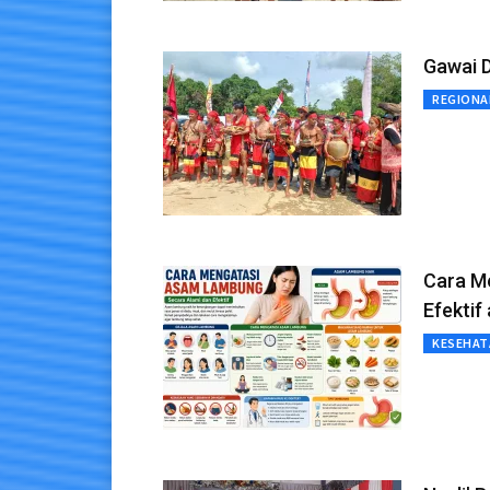
Gawai D
REGIONA
Cara M
Efektif
KESEHAT