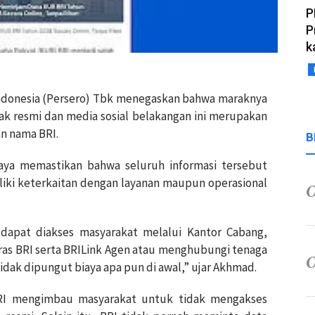
P
P
k
ndonesia (Persero) Tbk menegaskan bahwa maraknya
ak resmi dan media sosial belakangan ini merupakan
n nama BRI.
B
aya memastikan bahwa seluruh informasi tersebut
liki keterkaitan dengan layanan maupun operasional
dapat diakses masyarakat melalui Kantor Cabang,
ras BRI serta BRILink Agen atau menghubungi tenaga
tidak dipungut biaya apa pun di awal,” ujar Akhmad.
RI mengimbau masyarakat untuk⁠ tidak mengakses