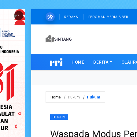
×
REDAKSI
PEDOMAN MEDIA SIBER
SINTANG
HOME
BERITA
OLAHR
Home
Hukum
Hukum
HUKUM
Waspada Modus Peni