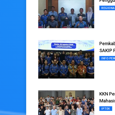
Penggu
REGIONA
Pemkab 
SAKIP 
INFO PE
KKN Per
Mahasi
IPTEK