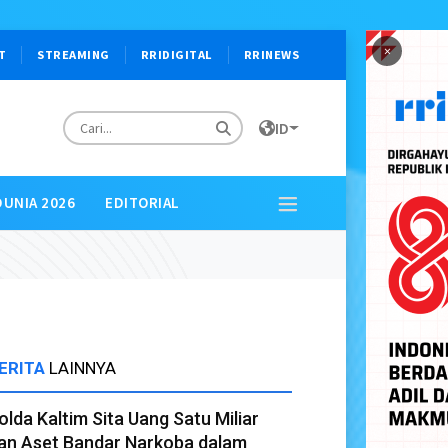
×
T
STREAMING
RRIDIGITAL
RRINEWS
ID
DUNIA 2026
EDITORIAL
ERITA
LAINNYA
olda Kaltim Sita Uang Satu Miliar
an Aset Bandar Narkoba dalam