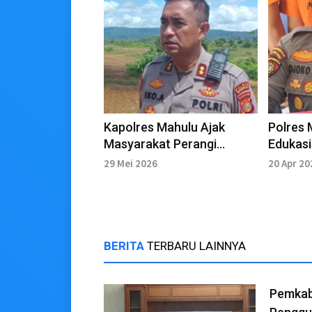
Kapolres Mahulu Ajak
Polres
Masyarakat Perangi
Edukasi
Narkotika Berkelanjutan
Patroli
29 Mei 2026
20 Apr 20
Narkoti
BERITA
TERBARU LAINNYA
Pemkab