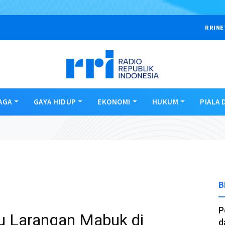
RRINE
AGA
GAYA HIDUP
EKONOMI
HUKUM
PIALA 
B
P
u Larangan Mabuk di
d