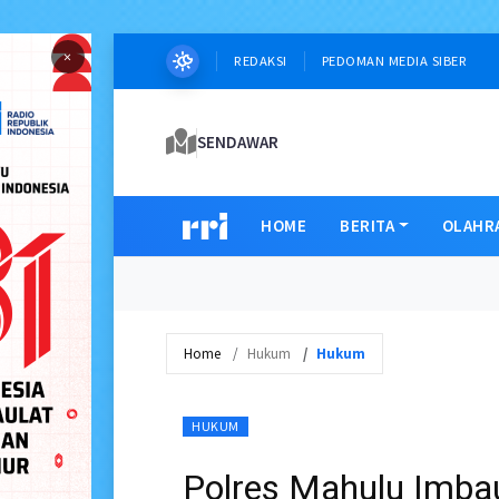
×
REDAKSI
PEDOMAN MEDIA SIBER
SENDAWAR
HOME
BERITA
OLAHR
Home
Hukum
Hukum
HUKUM
Polres Mahulu Imba