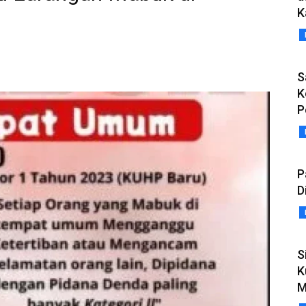
K
S
K
P
P
D
S
K
M