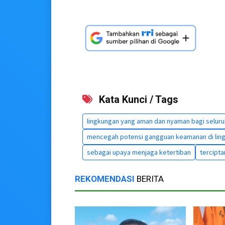
Kata Kunci / Tags
lingkungan yang aman dan nyaman bagi selur
mencegah potensi gangguan keamanan di lin
sebagai upaya menjaga ketertiban
tercipt
REKOMENDASI
BERITA