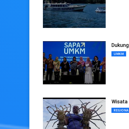
Dukung 
UMKM
Wisata 
REGIONA