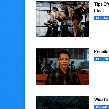
Tips Ef
Ideal
KESEHAT
Kenaika
REGIONA
Wisata 
DAERAH 