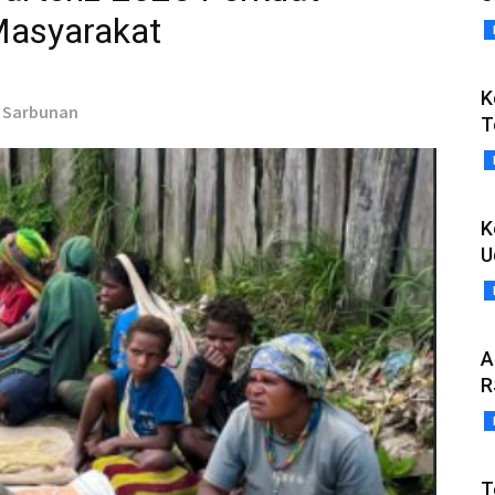
asyarakat
K
s Sarbunan
T
K
U
A
R
T