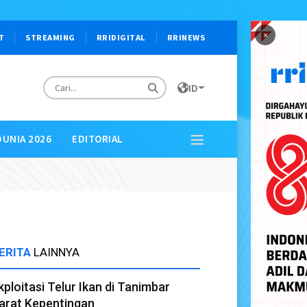
×
T
STREAMING
RRIDIGITAL
RRINEWS
ID
DUNIA 2026
EDITORIAL
ERITA
LAINNYA
kploitasi Telur Ikan di Tanimbar
arat Kepentingan