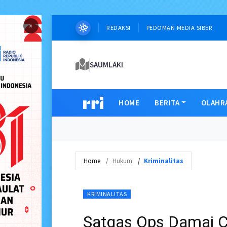
×
REDAKSI
PEDOMAN MEDIA SIBER
SAUMLAKI
HOME
BERITA
OLAHR
Home
Hukum
Kriminalitas
KRIMINALITAS
Satgas Ops Damai C