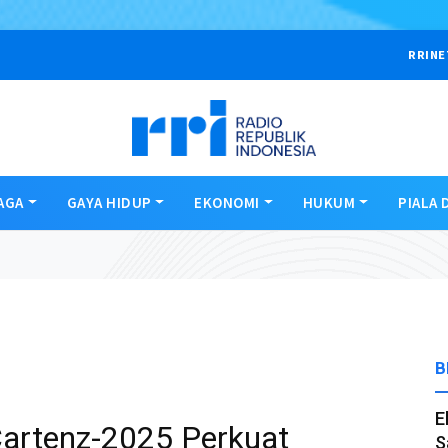
RRINE
AGA
GAYA HIDUP
EKONOMI
HUKUM
PIALA 
B
E
artenz-2025 Perkuat
S