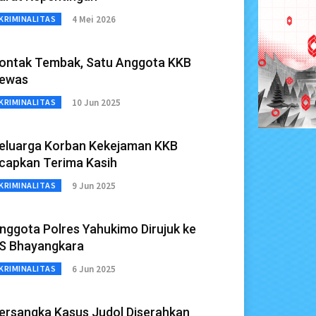
4 Mei 2026
KRIMINALITAS
ontak Tembak, Satu Anggota KKB
ewas
10 Jun 2025
KRIMINALITAS
eluarga Korban Kekejaman KKB
capkan Terima Kasih
9 Jun 2025
KRIMINALITAS
nggota Polres Yahukimo Dirujuk ke
S Bhayangkara
6 Jun 2025
KRIMINALITAS
ersangka Kasus Judol Diserahkan