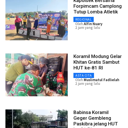
Kapolsek Bersama
Forpimcam Camplong
Tutup Lomba Atletik
REGIONAL
Oleh
Alfin Nuary
2 jam yang lalu
Koramil Modung Gelar
Khitan Gratis Sambut
HUT ke-81 RI
ASTA CITA
Oleh
Muslimatul Fadlielah
2 jam yang lalu
Babinsa Koramil
Geger Gembleng
Paskibra jelang HUT