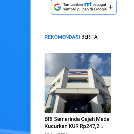
REKOMENDASI
BERITA
BRI Samarinda Gajah Mada
Kucurkan KUR Rp247,2
Miliar untuk 3.911 Pelaku