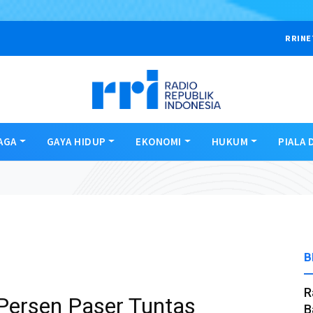
RRINE
AGA
GAYA HIDUP
EKONOMI
HUKUM
PIALA 
B
R
 Persen Paser Tuntas
B