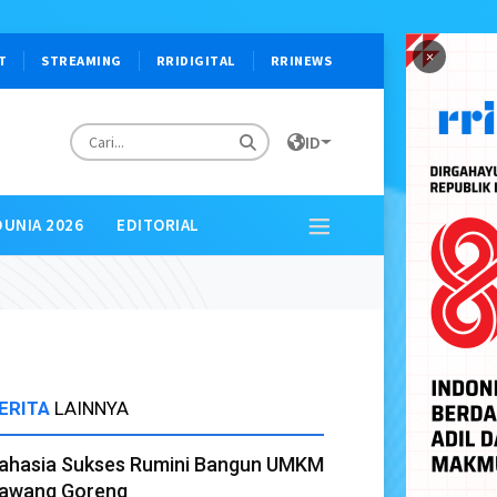
×
T
STREAMING
RRIDIGITAL
RRINEWS
ID
DUNIA 2026
EDITORIAL
ERITA
LAINNYA
ahasia Sukses Rumini Bangun UMKM
awang Goreng