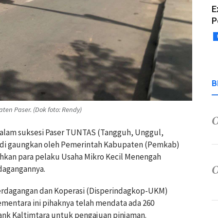
E
P
B
n Paser. (Dok foto: Rendy)
dalam suksesi Paser TUNTAS (Tangguh, Unggul,
ng di gaungkan oleh Pemerintah Kabupaten (Pemkab)
ahkan para pelaku Usaha Mikro Kecil Menengah
dagangannya.
Perdagangan dan Koperasi (Disperindagkop-UKM)
ementara ini pihaknya telah mendata ada 260
nk Kaltimtara untuk pengajuan pinjaman.