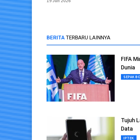
19 Jun 2026
UMKM
BERITA
TERBARU LAINNYA
FIFA Mi
Dunia
SEPAK B
Tujuh 
Data
IPTEK