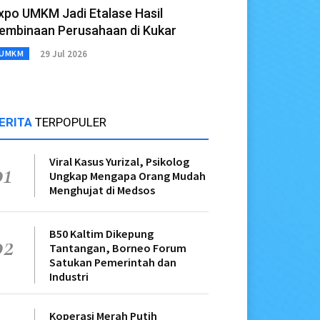
xpo UMKM Jadi Etalase Hasil
embinaan Perusahaan di Kukar
29 Jul 2026
UMKM
ERITA
TERPOPULER
Viral Kasus Yurizal, Psikolog
01
Ungkap Mengapa Orang Mudah
Menghujat di Medsos
B50 Kaltim Dikepung
02
Tantangan, Borneo Forum
Satukan Pemerintah dan
Industri
Koperasi Merah Putih