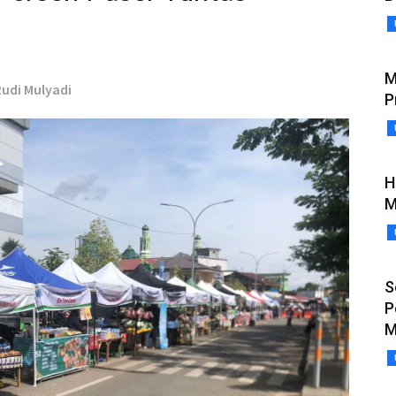
M
Rudi Mulyadi
P
H
M
S
P
M