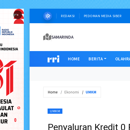
×
REDAKSI
PEDOMAN MEDIA SIBER
SAMARINDA
HOME
BERITA
OLAHR
Home
Ekonomi
UMKM
UMKM
Penyaluran Kredit 0