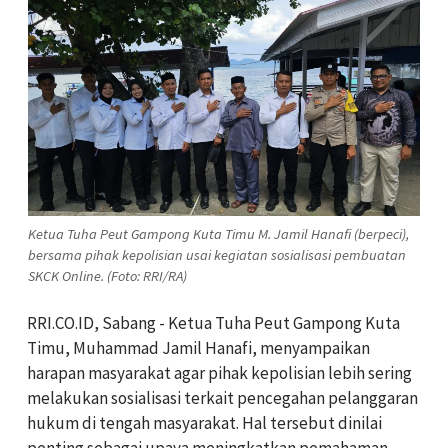
Ketua Tuha Peut Gampong Kuta Timu M. Jamil Hanafi (berpeci),
bersama pihak kepolisian usai kegiatan sosialisasi pembuatan
SKCK Online. (Foto: RRI/RA)
RRI.CO.ID, Sabang - Ketua Tuha Peut Gampong Kuta
Timu, Muhammad Jamil Hanafi, menyampaikan
harapan masyarakat agar pihak kepolisian lebih sering
melakukan sosialisasi terkait pencegahan pelanggaran
hukum di tengah masyarakat. Hal tersebut dinilai
penting sebagai upaya meningkatkan pemahaman