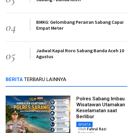
BMKG: Gelombang Perairan Sabang Capai
04
Empat Meter
Jadwal Kapal Roro Sabang Banda Aceh 10
05
Agustus
BERITA
TERBARU LAINNYA
Polres Sabang Imbau
Wisatawan Utamakan
Keselamatan saat
Berlibur
WISATA
Oleh
Fahrul Razi
baru saja