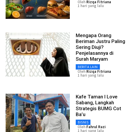
Oleh
Rizqa Fitriana
1 hari yang lalu
Mengapa Orang
Beriman Justru Paling
Sering Diuji?
Penjelasannya di
Surah Maryam
BERITA LAIN
Oleh
Rizqa Fitriana
1 hari yang lalu
Kafe Taman I Love
Sabang, Langkah
Strategis BUMG Cot
Ba’u
BISNIS
Oleh
Fahrul Razi
1 hari yang lalu