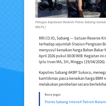
Petugas kepolisian Reskrim Polres Sabang melak
RRI/PL)
RRI.CO.ID, Sabang — Satuan Reserse K
terhadap sejumlah Stasiun Pengisian 
menyusul kenaikan harga Bahan Bakar M
April 2026 pukul 00.00 WIB. Kegiatan in
Iptu Irvan MA, SH, Minggu (19/04/2026).
Kapolres Sabang AKBP Sukoco, menegas
kamtibmas pasca kenaikan harga BBM no
melakukan pembelian secara berlebihan 
Baca juga:
Polres Sabang Intensif Patroli Malam,