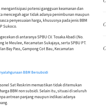
ya mengantisipasi potensi gangguan keamanan dan
ita mencegah agar tidak adanya penimbunan maupun
pasca penyesuaian harga, khususnya pada jenis BBM
BP Sukoco.
ecekan di antaranya SPBU CV. Tosaka Abadi (No.
pong Ie Meulee, Kecamatan Sukajaya, serta SPBU PT.
 Jalan Bay Pass, Gampong Cot Bau, Kecamatan
enyalahgunaan BBM Bersubsidi
ersonel Sat Reskrim memastikan tidak ditemukan
harga BBM non subsidi. Selain itu, situasi di seluruh
npa antrean panjang maupun indikasi adanya
bang.