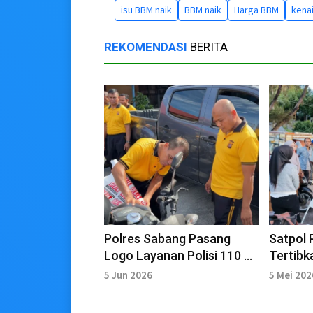
isu BBM naik
BBM naik
Harga BBM
kena
REKOMENDASI
BERITA
Polres Sabang Pasang
Satpol
Logo Layanan Polisi 110 di
Tertibk
Kendaraan Dinas
Keterti
5 Jun 2026
5 Mei 202