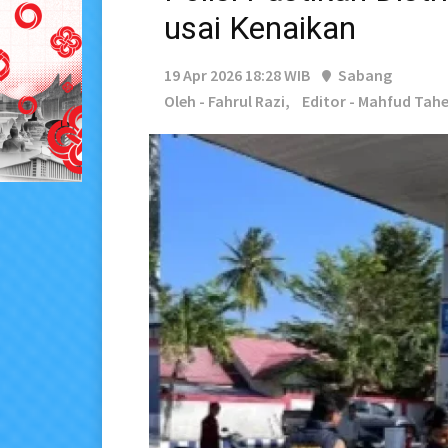
usai Kenaikan
19 Apr 2026 18:28 WIB
Sabang
Oleh - Fahrul Razi,
Editor - Mahfud Tah