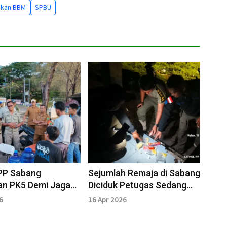
ikan BBM
SPBU
 PP Sabang
Sejumlah Remaja di Sabang
an PK5 Demi Jaga
Diciduk Petugas Sedang
ban Kota
"Ngelem"
6
16 Apr 2026