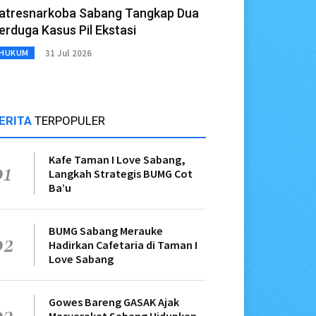
atresnarkoba Sabang Tangkap Dua
erduga Kasus Pil Ekstasi
31 Jul 2026
HUKUM
ERITA
TERPOPULER
Kafe Taman I Love Sabang,
01
Langkah Strategis BUMG Cot
Ba’u
BUMG Sabang Merauke
02
Hadirkan Cafetaria di Taman I
Love Sabang
Gowes Bareng GASAK Ajak
03