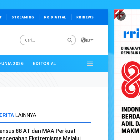
×
T
STREAMING
RRIDIGITAL
RRINEWS
ID
DUNIA 2026
EDITORIAL
ERITA
LAINNYA
ensus 88 AT dan MAA Perkuat
encegahan Ekstremisme Melalui