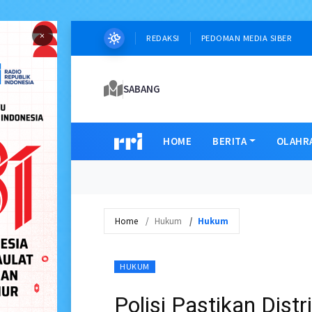
×
REDAKSI
PEDOMAN MEDIA SIBER
SABANG
HOME
BERITA
OLAHR
Home
Hukum
Hukum
HUKUM
Polisi Pastikan Dis