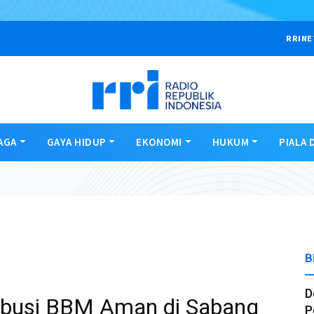
RRINE
AGA
GAYA HIDUP
EKONOMI
HUKUM
PIALA 
B
D
tribusi BBM Aman di Sabang
P