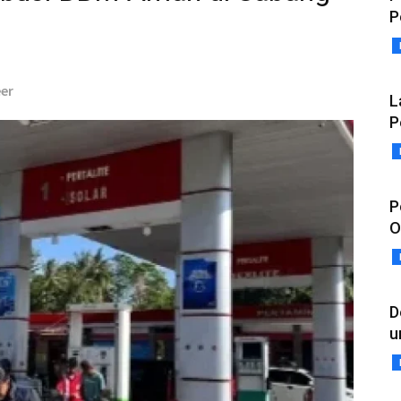
P
eer
L
P
P
O
D
u