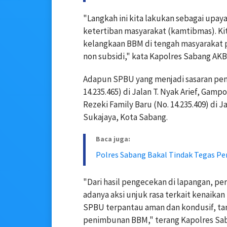
"Langkah ini kita lakukan sebagai upa
ketertiban masyarakat (kamtibmas). K
kelangkaan BBM di tengah masyarakat 
non subsidi," kata Kapolres Sabang AK
Adapun SPBU yang menjadi sasaran peng
14.235.465) di Jalan T. Nyak Arief, Gam
Rezeki Family Baru (No. 14.235.409) di
Sukajaya, Kota Sabang.
Baca juga:
Polres Sabang Bakal Tindak Tegas P
"Dari hasil pengecekan di lapangan, p
adanya aksi unjuk rasa terkait kenaikan 
SPBU terpantau aman dan kondusif, ta
penimbunan BBM," terang Kapolres Sa