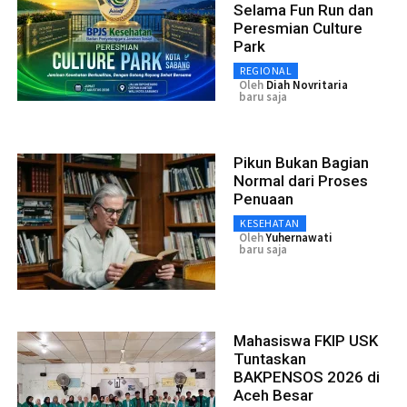
Selama Fun Run dan
Peresmian Culture
Park
REGIONAL
Oleh
Diah Novritaria
baru saja
Pikun Bukan Bagian
Normal dari Proses
Penuaan
KESEHATAN
Oleh
Yuhernawati
baru saja
Mahasiswa FKIP USK
Tuntaskan
BAKPENSOS 2026 di
Aceh Besar