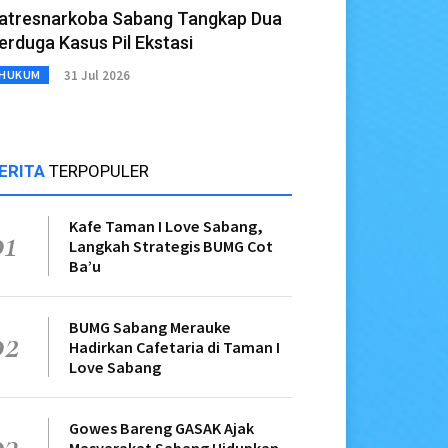
atresnarkoba Sabang Tangkap Dua
erduga Kasus Pil Ekstasi
31 Jul 2026
HUKUM
ERITA
TERPOPULER
Kafe Taman I Love Sabang,
01
Langkah Strategis BUMG Cot
Ba’u
BUMG Sabang Merauke
02
Hadirkan Cafetaria di Taman I
Love Sabang
Gowes Bareng GASAK Ajak
03