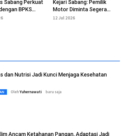
s Sabang Perkuat
Kejari Sabang: Pemilik
 dengan BPKS
Motor Diminta Segera
Iklim Investasi
Ambil Barang Bukti
26
12 Jul 2026
as dan Nutrisi Jadi Kunci Menjaga Kesehatan
Oleh
Yuhernawati
baru saja
AN
Iklim Ancam Ketahanan Pangan, Adaptasi Jadi