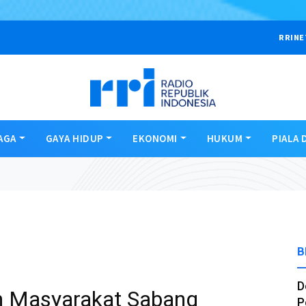
RRINE
AGA
GAYA HIDUP
EKONOMI
HUKUM
PIALA 
B
D
an Masyarakat Sabang
P