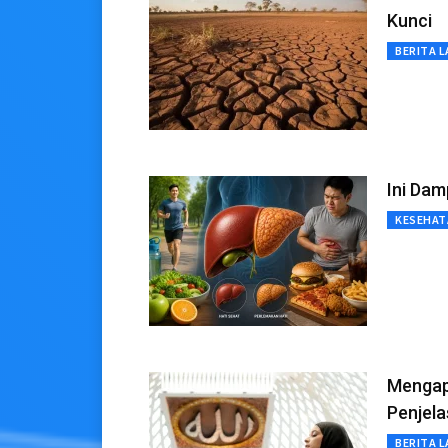
Kunci
BERITA L
Ini Dam
KESEHAT
Mengapa
Penjel
BERITA L