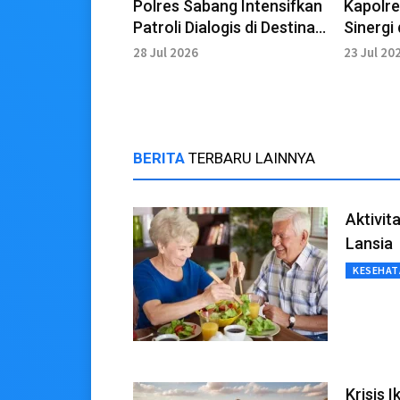
Polres Sabang Intensifkan
Kapolre
Patroli Dialogis di Destinasi
Sinergi
Wisata Akhir Pekan
Dukung 
28 Jul 2026
23 Jul 20
BERITA
TERBARU LAINNYA
Aktivit
Lansia
KESEHAT
Krisis 