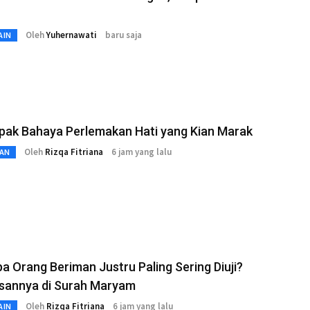
Oleh
Yuhernawati
baru saja
AIN
pak Bahaya Perlemakan Hati yang Kian Marak
Oleh
Rizqa Fitriana
6 jam yang lalu
AN
 Orang Beriman Justru Paling Sering Diuji?
asannya di Surah Maryam
Oleh
Rizqa Fitriana
6 jam yang lalu
AIN