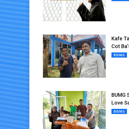
Kafe T
Cot Ba’
BISNIS
BUMG S
Love S
BISNIS