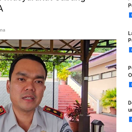
P
A
ana
L
P
P
O
D
u