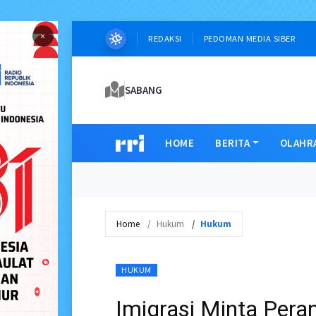
×
REDAKSI
PEDOMAN MEDIA SIBER
SABANG
HOME
BERITA
OLAHR
Home
Hukum
Hukum
HUKUM
Imigrasi Minta Per