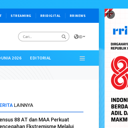
×
T
STREAMING
RRIDIGITAL
RRINEWS
ID
DUNIA 2026
EDITORIAL
ERITA
LAINNYA
ensus 88 AT dan MAA Perkuat
encegahan Ekstremisme Melalui