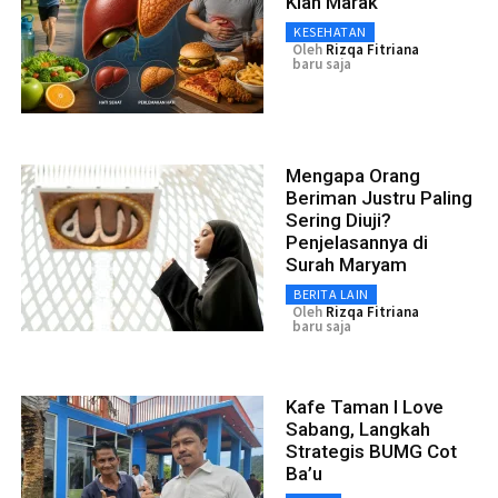
Kian Marak
KESEHATAN
Oleh
Rizqa Fitriana
baru saja
Mengapa Orang
Beriman Justru Paling
Sering Diuji?
Penjelasannya di
Surah Maryam
BERITA LAIN
Oleh
Rizqa Fitriana
baru saja
Kafe Taman I Love
Sabang, Langkah
Strategis BUMG Cot
Ba’u