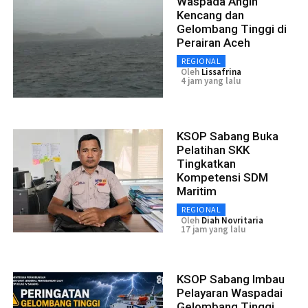
Waspada Angin
Kencang dan
Gelombang Tinggi di
Perairan Aceh
REGIONAL
Oleh
Lissafrina
4 jam yang lalu
KSOP Sabang Buka
Pelatihan SKK
Tingkatkan
Kompetensi SDM
Maritim
REGIONAL
Oleh
Diah Novritaria
17 jam yang lalu
KSOP Sabang Imbau
Pelayaran Waspadai
Gelombang Tinggi