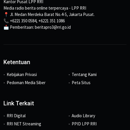
Kantor Pusat LPP RRI
Media radio berita online terpercaya - LPP RRI
📍 Jl. Medan Merdeka Barat No.4-5, Jakarta Pusat.
📞 +6221 350 0584, +6221 351 1086
📩 Pemberitaan: beritapro3@rri.go.id
Ketentuan
Kebijakan Privasi
Tentang Kami
Pedoman Media Siber
Peta Situs
Link Terkait
RRI Digital
Audio Library
RRI NET Streaming
PPID LPP RRI