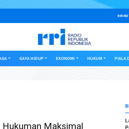
RRINE
AGA
GAYA HIDUP
EKONOMI
HUKUM
PIALA 
B
L
a Hukuman Maksimal
P