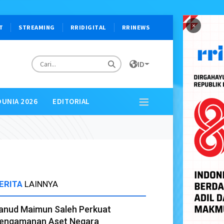
×
T
STREAMING
RRIDIGITAL
RRINEWS
ID
DUNIA 2026
EDITORIAL
ERITA
LAINNYA
anud Maimun Saleh Perkuat
engamanan Aset Negara