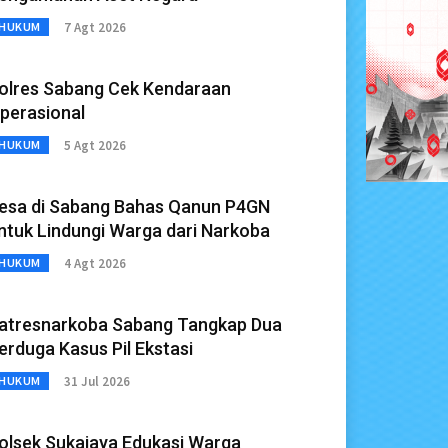
7 Agt 2026
HUKUM
olres Sabang Cek Kendaraan
perasional
5 Agt 2026
HUKUM
esa di Sabang Bahas Qanun P4GN
ntuk Lindungi Warga dari Narkoba
4 Agt 2026
HUKUM
atresnarkoba Sabang Tangkap Dua
erduga Kasus Pil Ekstasi
31 Jul 2026
HUKUM
olsek Sukajaya Edukasi Warga