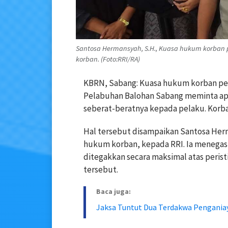
Santosa Hermansyah, S.H., Kuasa hukum korban 
korban. (Foto:RRI/RA)
KBRN, Sabang: Kuasa hukum korban pe
Pelabuhan Balohan Sabang meminta a
seberat-beratnya kepada pelaku. Korban
Hal tersebut disampaikan Santosa Herma
hukum korban, kepada RRI. Ia menegas
ditegakkan secara maksimal atas peri
tersebut.
Baca juga:
Jaksa Tuntut Dua Terdakwa Pengania