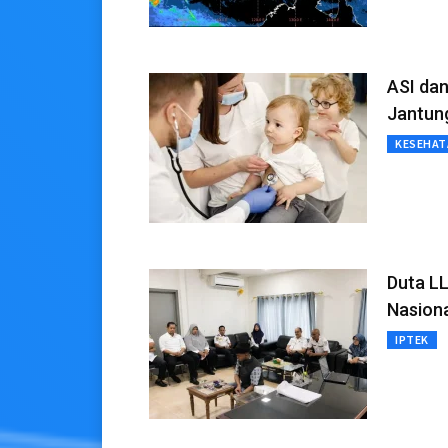
ASI da
Jantun
KESEHAT
Duta L
Nasion
IPTEK