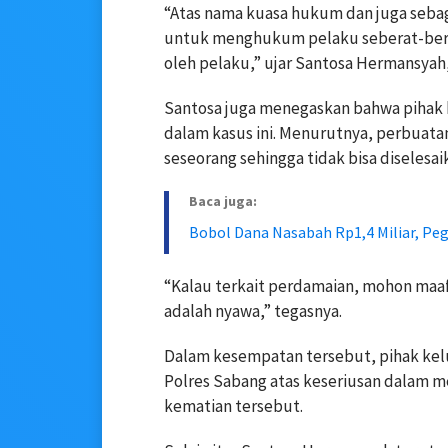
“Atas nama kuasa hukum dan juga seba
untuk menghukum pelaku seberat-berat
oleh pelaku,” ujar Santosa Hermansyah,
Santosa juga menegaskan bahwa pihak 
dalam kasus ini. Menurutnya, perbuata
seseorang sehingga tidak bisa diselesai
Baca juga:
Bobol Dana Nasabah Rp1,4 Miliar, Peg
“Kalau terkait perdamaian, mohon maaf
adalah nyawa,” tegasnya.
Dalam kesempatan tersebut, pihak kel
Polres Sabang atas keseriusan dalam 
kematian tersebut.