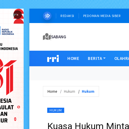
×
REDAKSI
PEDOMAN MEDIA SIBER
SABANG
HOME
BERITA
OLAHR
Home
Hukum
Hukum
HUKUM
Kuasa Hukum Mint