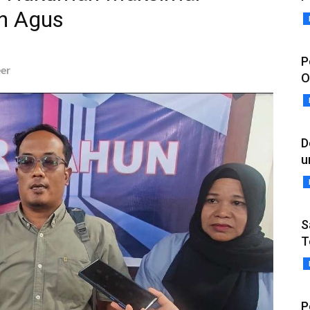
n Agus
P
eer
O
D
u
S
T
P