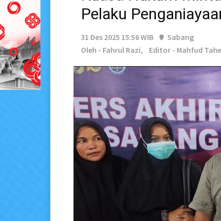
Pelaku Penganiayaa
31 Des 2025 15:56 WIB
Sabang
Oleh - Fahrul Razi,
Editor - Mahfud Tah