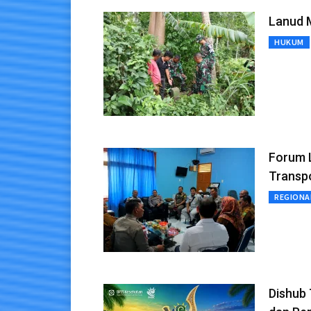
Lanud 
HUKUM
Forum L
Transpo
REGIONA
Dishub 