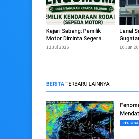
Kejari Sabang: Pemilik
Lanal 
Motor Diminta Segera
Gugata
Ambil Barang Bukti
Guskam
12 Jul 2026
10 Jun 2
BERITA
TERBARU LAINNYA
Fenomen
Mendat
REGIONA