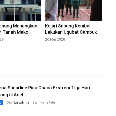
Sabang Menangkan
Kejari Sabang Kembali
n Tanah Mako
Lakukan Uqubat Cambuk
la
026
20 Mei 2026
a Shearline Picu Cuaca Ekstrem Tiga Hari
ang di Aceh
Oleh
Lissafrina
1 jam yang lalu
L