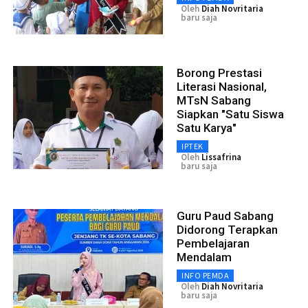
Oleh
Diah Novritaria
baru saja
Borong Prestasi
Literasi Nasional,
MTsN Sabang
Siapkan "Satu Siswa
Satu Karya"
IPTEK
Oleh
Lissafrina
baru saja
Guru Paud Sabang
Didorong Terapkan
Pembelajaran
Mendalam
INFO PEMDA
Oleh
Diah Novritaria
baru saja