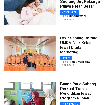
Seorang Diri, Keluarga
Punya Peran Besar
KESEHATAN
Oleh
Yuhernawati
baru saja
DWP Sabang Dorong
UMKM Naik Kelas
lewat Digital
Marketing
UMKM
Oleh
Diah Novritaria
baru saja
Bunda Paud Sabang
Perkuat Transisi
Pendidikan lewat
Program Rubiah
INFO PEMDA