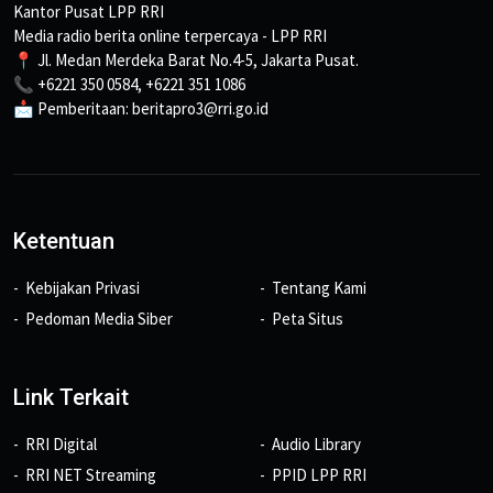
Kantor Pusat LPP RRI
Media radio berita online terpercaya - LPP RRI
📍 Jl. Medan Merdeka Barat No.4-5, Jakarta Pusat.
📞 +6221 350 0584, +6221 351 1086
📩 Pemberitaan: beritapro3@rri.go.id
Ketentuan
Kebijakan Privasi
Tentang Kami
Pedoman Media Siber
Peta Situs
Link Terkait
RRI Digital
Audio Library
RRI NET Streaming
PPID LPP RRI